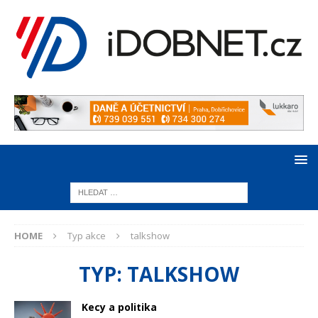
HOME
Typ akce
talkshow
TYP:
TALKSHOW
Kecy a politika