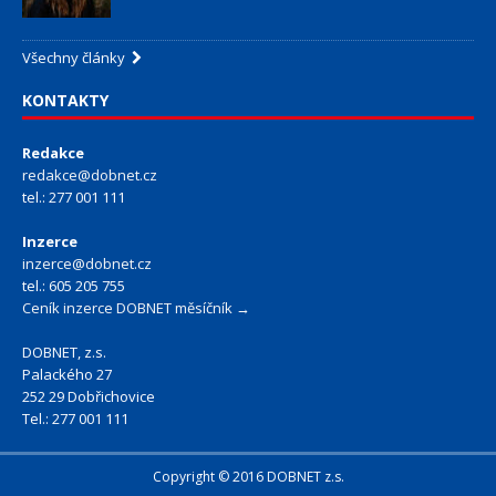
Všechny články
KONTAKTY
Redakce
redakce@dobnet.cz
tel.: 277 001 111
Inzerce
inzerce@dobnet.cz
tel.: 605 205 755
Ceník inzerce DOBNET měsíčník →
DOBNET, z.s.
Palackého 27
252 29 Dobřichovice
Tel.: 277 001 111
Copyright © 2016 DOBNET z.s.