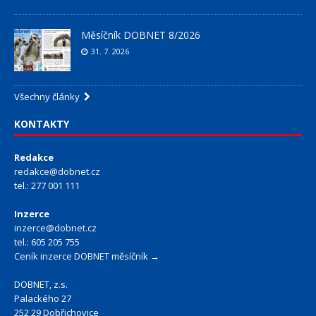
Měsíčník DOBNET 8/2026
31. 7. 2026
Všechny články
KONTAKTY
Redakce
redakce@dobnet.cz
tel.: 277 001 111
Inzerce
inzerce@dobnet.cz
tel.: 605 205 755
Ceník inzerce DOBNET měsíčník →
DOBNET, z.s.
Palackého 27
252 29 Dobřichovice