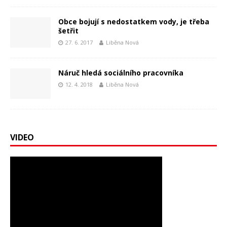
Obce bojují s nedostatkem vody, je třeba
šetřit
27. 6. 2017
Liběna Nová
Náruč hledá sociálního pracovníka
12. 4. 2018
Liběna Nová
VIDEO