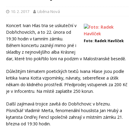
10. 2. 2017
Liběna Nová
Koncert Ivan Hlas tria se uskuteční v
Dobřichovicích, a to 22. února od
19:30 hodin v tamním zámku.
Foto: Radek Havlíček
Během koncertu zaznějí mimo jiné i
skladby z nejnovějšího alba Krásnej
dar, které trio pokřtilo loni na podzim v Malostranské besedě.
Důležitým tématem poetických textů Ivana Hlase jsou podle
kritika Ivana Kotta vzpomínky, návraty, sebereflexe a útěk
někam do klidného prostředí. Předprodej vstupenek za 200 Kč
je v Infocentru. Na místě zaplatíte 250 korun.
Další zajímavá trojice zavítá do Dobřichovic v březnu.
Písničkář Vladimír Merta, fenomenální houslista Jan Hrubý a
kytarista Ondřej Fencl společně zahrají v místním zámku 21.
března od 19:30 hodin.