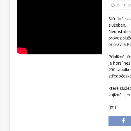
25. 10. 
Středočeská
služeben.
Nedostatek 
provoz služ
připravila 
Přibližně tř
je horší ne
250 tabulkov
středočeské
Které služe
zajíždět je
(jm)