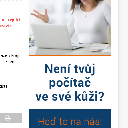
uace v kraji
no celkem
cisté