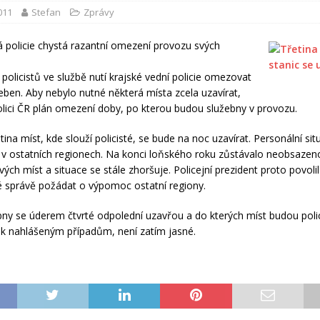
2011
Stefan
Zprávy
 policie chystá razantní omezení provozu svých
policistů ve službě nutí krajské vední policie omezovat
eben. Aby nebylo nutné některá místa zcela uzavírat,
Polici ČR plán omezení doby, po kterou budou služebny v provozu.
etina míst, kde slouží policisté, se bude na noc uzavírat. Personální sit
ž v ostatních regionech. Na konci loňského roku zůstávalo neobsaze
ých míst a situace se stále zhoršuje. Policejní prezident proto povolil
 správě požádat o výpomoc ostatní regiony.
bny se úderem čtvrté odpolední uzavřou a do kterých míst budou poli
n k nahlášeným případům, není zatím jasné.