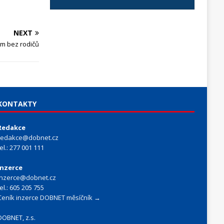
NEXT
em bez rodičů
KONTAKTY
Redakce
redakce@dobnet.cz
tel.: 277 001 111
Inzerce
inzerce@dobnet.cz
tel.: 605 205 755
Ceník inzerce DOBNET měsíčník →
DOBNET, z.s.