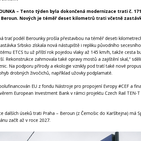
OUNKA – Tento týden byla dokončená modernizace trati č. 171
– Beroun. Nových je téměř deset kilometrů trati včetně zastáv
á trať podél Berounky prošla přestavbou na téměř deseti kilometrec
stávka Srbsko získala nová nástupiště i repliku původního secesníh
stému ETCS tu už příští rok pojedou vlaky až 145 km/h, takže cesta b
ší. Rekonstrukce zahrnovala také opravy mostů a zajištění skal,“ sdělil
znic. Na podporu přírody a ekologie vznikly pod tratí také nové propu
hyb drobných živočichů, například užovky podplamaté.
spolufinancován EU z fondu Nástroje pro propojení Evropy #CEF a fin
věrem European Investment Bank v rámci projektu Czech Rail TEN-T
e dalších úseků trati Praha – Beroun (z Černošic do Karšltejna) má 
lánu začít až v roce 2027.