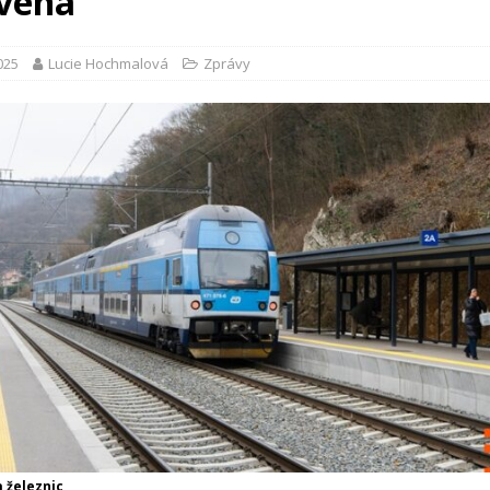
vená
2025
Lucie Hochmalová
Zprávy
a železnic