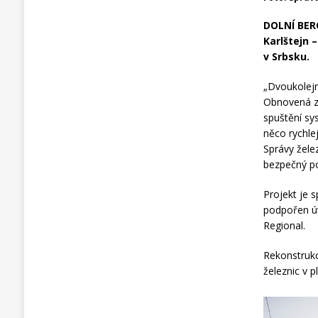
DOLNÍ BER
Karlštejn 
v Srbsku.
„Dvoukolejn
Obnovená za
spuštění sy
něco rychlej
Správy žele
bezpečný po
Projekt je 
podpořen ú
Regional.
Rekonstrukc
železnic v p