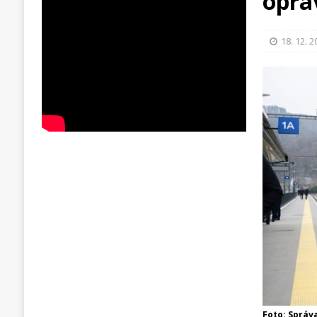
opra
18. 12. 
Foto: Správ