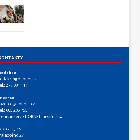
KONTAKTY
Redakce
redakce@dobnet.cz
tel.: 277 001 111
Inzerce
inzerce@dobnet.cz
tel.: 605 205 755
Ceník inzerce DOBNET měsíčník →
DOBNET, z.s.
Palackého 27