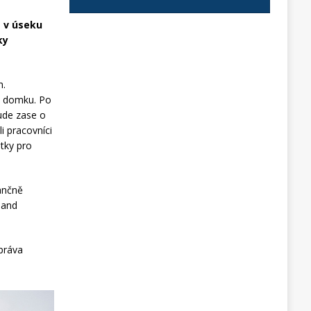
 v úseku
ky
h.
o domku. Po
ude zase o
i pracovníci
stky pro
ančně
 and
Správa