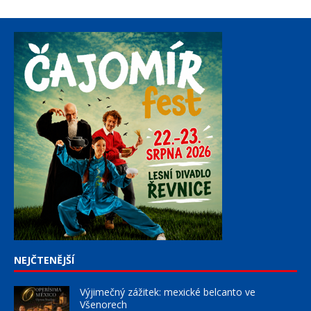
NEJČTENĚJŠÍ
Výjimečný zážitek: mexické belcanto ve
Všenorech