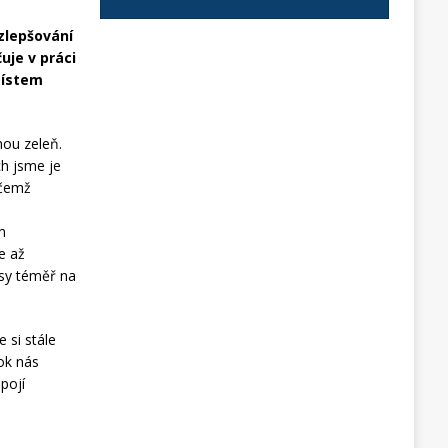
zlepšování
uje v práci
místem
nou zeleň.
ch jsme je
ičemž
m
e až
ásy téměř na
 si stále
rok nás
pojí