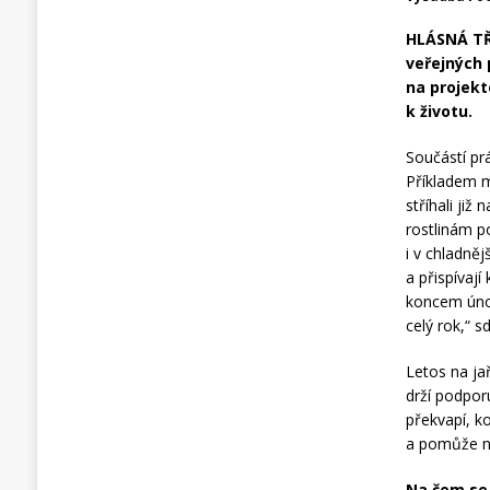
HLÁSNÁ TŘE
veřejných 
na projekt
k životu.
Součástí pr
Příkladem m
stříhali ji
rostlinám p
i v chladně
a přispívaj
koncem únor
celý rok,“ s
Letos na ja
drží podporu
překvapí, ko
a pomůže na
Na čem se