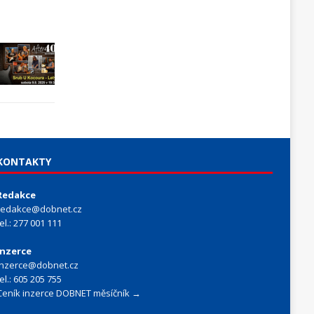
KONTAKTY
Redakce
redakce@dobnet.cz
tel.: 277 001 111
Inzerce
inzerce@dobnet.cz
tel.: 605 205 755
Ceník inzerce DOBNET měsíčník →