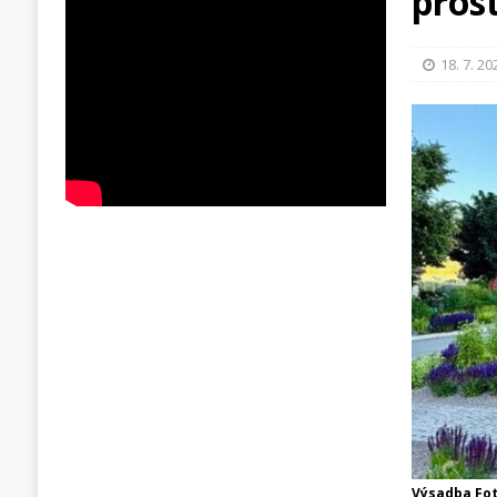
prost
18. 7. 20
Výsadba Fot