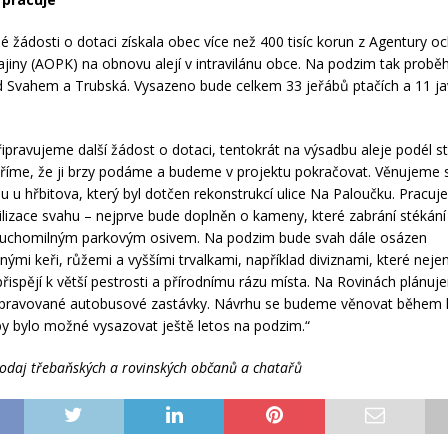
é žádosti o dotaci získala obec více než 400 tisíc korun z Agentury o
rajiny (AOPK) na obnovu alejí v intravilánu obce. Na podzim tak prob
od Svahem a Trubská. Vysazeno bude celkem 33 jeřábů ptačích a 11 j
ipravujeme další žádost o dotaci, tentokrát na výsadbu aleje podél s
říme, že ji brzy podáme a budeme v projektu pokračovat. Věnujeme 
u u hřbitova, který byl dotčen rekonstrukcí ulice Na Paloučku. Pracu
ilizace svahu – nejprve bude doplněn o kameny, které zabrání stékání 
suchomilným parkovým osivem. Na podzim bude svah dále osázen
ými keři, růžemi a vyššími trvalkami, například diviznami, které neje
i přispějí k větší pestrosti a přírodnímu rázu místa. Na Rovinách plán
ipravované autobusové zastávky. Návrhu se budeme věnovat během l
by bylo možné vysazovat ještě letos na podzim.“
vodaj třebaňských a rovinských občanů a chatařů