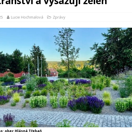
ranství a vysazují zeleň
25
Lucie Hochmalová
Zprávy
o: obec Hlásná Třebaň