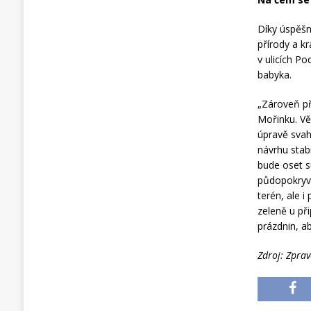
Díky úspěšn
přírody a k
v ulicích P
babyka.
„Zároveň př
Mořinku. Vě
úpravě svah
návrhu stab
bude oset 
půdopokryvn
terén, ale 
zeleně u př
prázdnin, a
Zdroj: Zpra