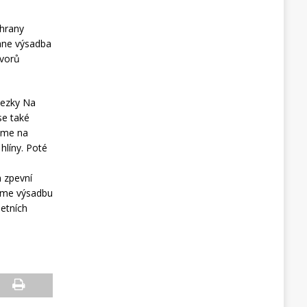
chrany
ěhne výsadba
avorů
tezky Na
se také
jeme na
hlíny. Poté
n zpevní
ujeme výsadbu
etních