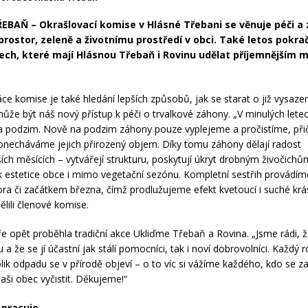
BAŇ – Okrašlovací komise v Hlásné Třebani se věnuje péči a 
prostor, zeleně a životnímu prostředí v obci. Také letos pokrač
ech, které mají Hlásnou Třebaň i Rovinu udělat příjemnějším 
áce komise je také hledání lepších způsobů, jak se starat o již vysaze
ůže být náš nový přístup k péči o trvalkové záhony. „V minulých lete
ž na podzim. Nově na podzim záhony pouze vyplejeme a pročistíme, př
onecháváme jejich přirozený objem. Díky tomu záhony dělají radost
jších měsících – vytvářejí strukturu, poskytují úkryt drobným živočichů
í k estetice obce i mimo vegetační sezónu. Kompletní sestřih provádím
a či začátkem března, čímž prodlužujeme efekt kvetoucí i suché kr
dělili členové komise.
ře opět proběhla tradiční akce Ukliďme Třebaň a Rovina. „Jsme rádi, že
 a že se jí účastní jak stálí pomocníci, tak i noví dobrovolníci. Každý 
lik odpadu se v přírodě objeví – o to víc si vážíme každého, kdo se za
ši obec vyčistit. Děkujeme!“
 pracuje