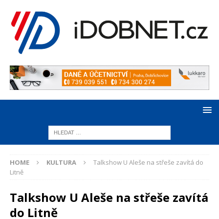
HOME
KULTURA
Talkshow U Aleše na střeše zavítá do
Litně
Talkshow U Aleše na střeše zavítá
do Litně