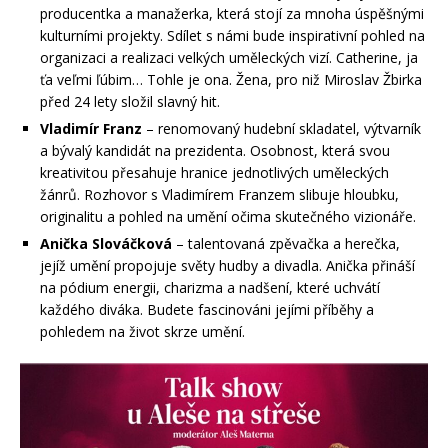
producentka a manažerka, která stojí za mnoha úspěšnými
kulturními projekty. Sdílet s námi bude inspirativní pohled na
organizaci a realizaci velkých uměleckých vizí. Catherine, ja
ťa veľmi ľúbim… Tohle je ona. Žena, pro niž Miroslav Žbirka
před 24 lety složil slavný hit.
Vladimír Franz
– renomovaný hudební skladatel, výtvarník
a bývalý kandidát na prezidenta. Osobnost, která svou
kreativitou přesahuje hranice jednotlivých uměleckých
žánrů. Rozhovor s Vladimírem Franzem slibuje hloubku,
originalitu a pohled na umění očima skutečného vizionáře.
Anička Slováčková
– talentovaná zpěvačka a herečka,
jejíž umění propojuje světy hudby a divadla. Anička přináší
na pódium energii, charizma a nadšení, které uchvátí
každého diváka. Budete fascinováni jejími příběhy a
pohledem na život skrze umění.