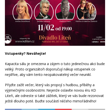
Vstupenky? Neváhejte!
Kapacita sálu je omezena a zájem o tuto jedinečnou akci bude
veliký. Proto organizátoři doporučují nákup vstupenek co
nejdříve, aby vám tento neopakovatelný večer neunikl.
Přijďte zažít večer, který vás propojí s hudbou, příběhy a
výjimečnými osobnostmi. Nejenže oslavíte novou éru KD
Liteň, ale odneste si také zážitek, který ve vás bude rezonovat
ještě dlouho poté. Buďte součástí něčeho mimořádného!