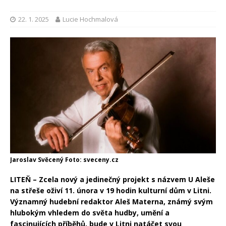
22. 1. 2025
Lucie Hochmalová
Jaroslav Svěcený Foto: sveceny.cz
LITEŇ – Zcela nový a jedinečný projekt s názvem U Aleše
na střeše oživí 11. února v 19 hodin kulturní dům v Litni.
Významný hudební redaktor Aleš Materna, známý svým
hlubokým vhledem do světa hudby, umění a
fascinujících příběhů, bude v Litni natáčet svou