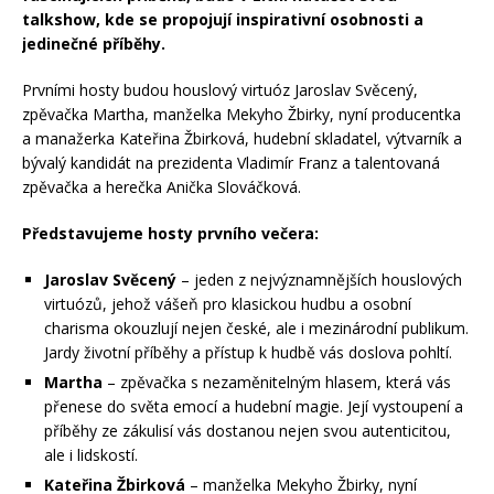
talkshow, kde se propojují inspirativní osobnosti a
jedinečné příběhy.
Prvními hosty budou houslový virtuóz Jaroslav Svěcený,
zpěvačka Martha, manželka Mekyho Žbirky, nyní producentka
a manažerka Kateřina Žbirková, hudební skladatel, výtvarník a
bývalý kandidát na prezidenta Vladimír Franz a talentovaná
zpěvačka a herečka Anička Slováčková.
Představujeme hosty prvního večera:
Jaroslav Svěcený
– jeden z nejvýznamnějších houslových
virtuózů, jehož vášeň pro klasickou hudbu a osobní
charisma okouzlují nejen české, ale i mezinárodní publikum.
Jardy životní příběhy a přístup k hudbě vás doslova pohltí.
Martha
– zpěvačka s nezaměnitelným hlasem, která vás
přenese do světa emocí a hudební magie. Její vystoupení a
příběhy ze zákulisí vás dostanou nejen svou autenticitou,
ale i lidskostí.
Kateřina Žbirková
– manželka Mekyho Žbirky, nyní