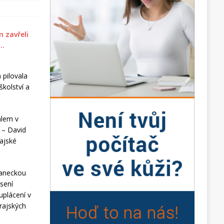
 pilovala
kolství a
álem v
y – David
rajské
laneckou
esení
uplácení v
rajských