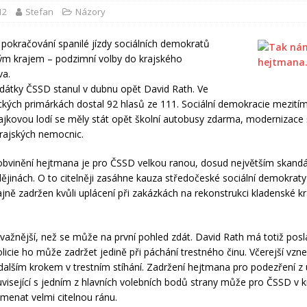
12
Stefan
Názory
 pokračování spanilé jízdy sociálních demokratů
ým krajem – podzimní volby do krajského
va.
idátky ČSSD stanul v dubnu opět David Rath. Ve
ických primárkách dostal 92 hlasů ze 111. Sociální demokracie mezitím
ajkovou lodí se měly stát opět školní autobusy zdarma, modernizace š
rajských nemocnic.
obvinění hejtmana je pro ČSSD velkou ranou, dosud největším skand
 dějinách. O to citelněji zasáhne kauza středočeské sociální demokrat
ajně zadržen kvůli uplácení při zakázkách na rekonstrukci kladenské k
ávažnější, než se může na první pohled zdát. David Rath má totiž pos
olicie ho může zadržet jedině při páchání trestného činu. Včerejší vzn
 dalším krokem v trestním stíhání. Zadržení hejtmana pro podezření z 
visející s jedním z hlavních volebních bodů strany může pro ČSSD v k
menat velmi citelnou ránu.