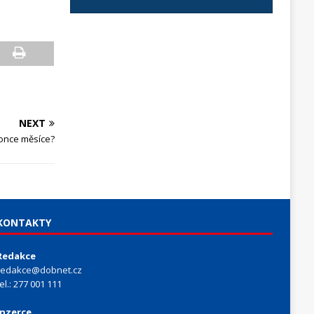
NEXT
once měsíce?
KONTAKTY
Redakce
redakce@dobnet.cz
tel.: 277 001 111
Inzerce