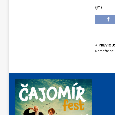
(jm)
PREVIOU
Nemažte se s