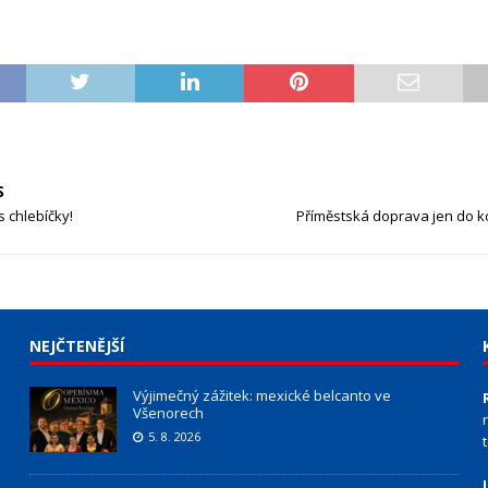
S
 chlebíčky!
Příměstská doprava jen do k
NEJČTENĚJŠÍ
Výjimečný zážitek: mexické belcanto ve
Všenorech
5. 8. 2026