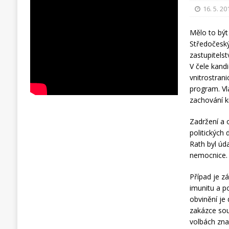
16. 5. 20
Mělo to být
Středočesk
zastupitelst
V čele kand
vnitrostran
program. Vl
zachování k
Zadržení a 
politických
Rath byl úd
nemocnice.
Případ je z
imunitu a p
obvinění je
zakázce sou
volbách zna