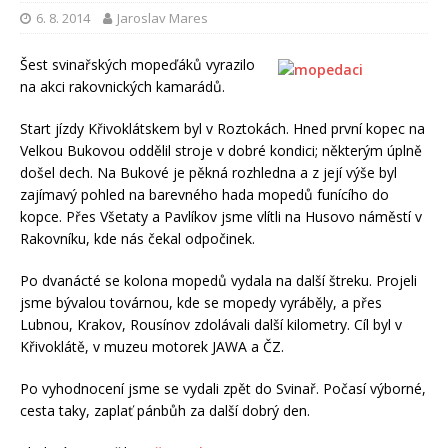
6. 8. 2014
Jaroslav Mares
Šest svinařských mopeďáků vyrazilo
na akci rakovnických kamarádů.
Start jízdy Křivoklátskem byl v Roztokách. Hned první kopec na
Velkou Bukovou oddělil stroje v dobré kondici; některým úplně
došel dech. Na Bukové je pěkná rozhledna a z její výše byl
zajímavý pohled na barevného hada mopedů funícího do
kopce. Přes Všetaty a Pavlíkov jsme vlítli na Husovo náměstí v
Rakovníku, kde nás čekal odpočinek.
Po dvanácté se kolona mopedů vydala na další štreku. Projeli
jsme bývalou továrnou, kde se mopedy vyráběly, a přes
Lubnou, Krakov, Rousínov zdolávali další kilometry. Cíl byl v
Křivoklátě, v muzeu motorek JAWA a ČZ.
Po vyhodnocení jsme se vydali zpět do Svinař. Počasí výborné,
cesta taky, zaplať pánbůh za další dobrý den.