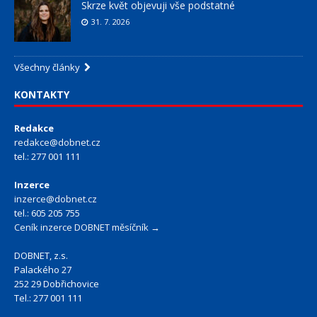
Skrze květ objevuji vše podstatné
31. 7. 2026
Všechny články
KONTAKTY
Redakce
redakce@dobnet.cz
tel.: 277 001 111
Inzerce
inzerce@dobnet.cz
tel.: 605 205 755
Ceník inzerce DOBNET měsíčník →
DOBNET, z.s.
Palackého 27
252 29 Dobřichovice
Tel.: 277 001 111