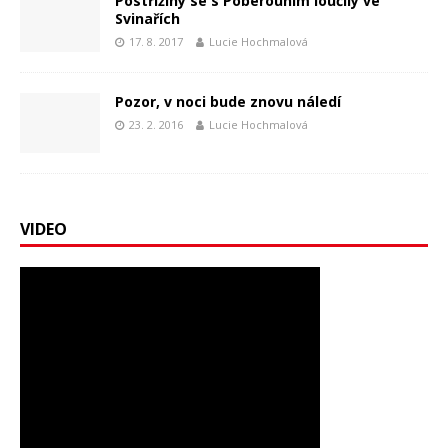
Postřižiny se s Poberouním loučily ve
Svinařích
17. 8. 2017
Lucie Hochmalová
Pozor, v noci bude znovu náledí
23. 2. 2016
Lucie Hochmalová
VIDEO