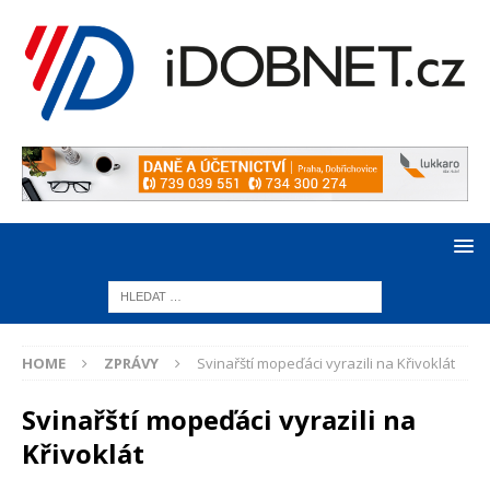
HOME
ZPRÁVY
Svinařští mopeďáci vyrazili na Křivoklát
Svinařští mopeďáci vyrazili na
Křivoklát