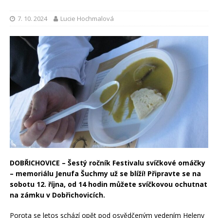
7. 10. 2024
Lucie Hochmalová
DOBŘICHOVICE – Šestý ročník Festivalu svíčkové omáčky
– memoriálu Jenufa Šuchmy už se blíží! Připravte se na
sobotu 12. října, od 14 hodin můžete svíčkovou ochutnat
na zámku v Dobřichovicích.
Porota se letos schází opět pod osvědčeným vedením Heleny