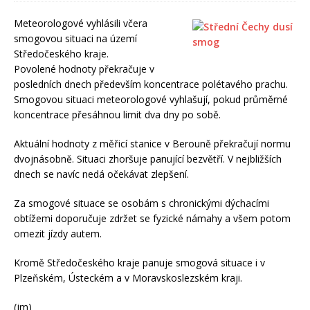
Meteorologové vyhlásili včera
smogovou situaci na území
Středočeského kraje.
Povolené hodnoty překračuje v
posledních dnech především koncentrace polétavého prachu.
Smogovou situaci meteorologové vyhlašují, pokud průměrné
koncentrace přesáhnou limit dva dny po sobě.
Aktuální hodnoty z měřicí stanice v Berouně překračují normu
dvojnásobně. Situaci zhoršuje panující bezvětří. V nejbližších
dnech se navíc nedá očekávat zlepšení.
Za smogové situace se osobám s chronickými dýchacími
obtížemi doporučuje zdržet se fyzické námahy a všem potom
omezit jízdy autem.
Kromě Středočeského kraje panuje smogová situace i v
Plzeňském, Ústeckém a v Moravskoslezském kraji.
(jm)