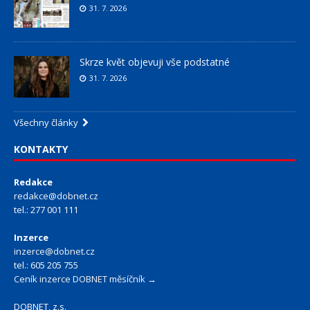
31. 7. 2026
Skrze květ objevuji vše podstatné
31. 7. 2026
Všechny články
KONTAKTY
Redakce
redakce@dobnet.cz
tel.: 277 001 111
Inzerce
inzerce@dobnet.cz
tel.: 605 205 755
Ceník inzerce DOBNET měsíčník →
DOBNET, z.s.