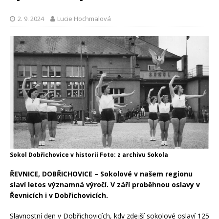
2. 9. 2024
Lucie Hochmalová
Sokol Dobřichovice v historii Foto: z archivu Sokola
ŘEVNICE, DOBŘICHOVICE – Sokolové v našem regionu
slaví letos významná výročí. V září proběhnou oslavy v
Řevnicích i v Dobřichovicích.
Slavnostní den v Dobřichovicích, kdy zdejší sokolové oslaví 125