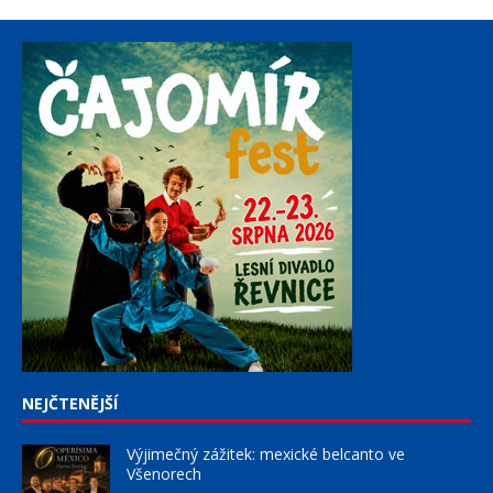
NEJČTENĚJŠÍ
Výjimečný zážitek: mexické belcanto ve
Všenorech