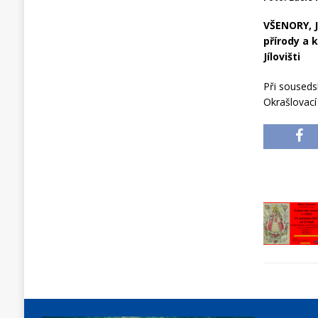
VŠENORY, J
přírody a 
Jílovišti
Při souseds
Okrašlovací