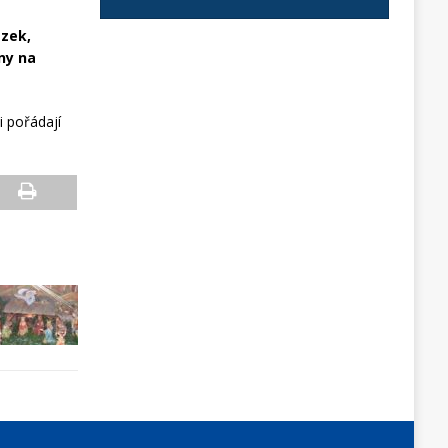
ázek,
any na
i pořádají