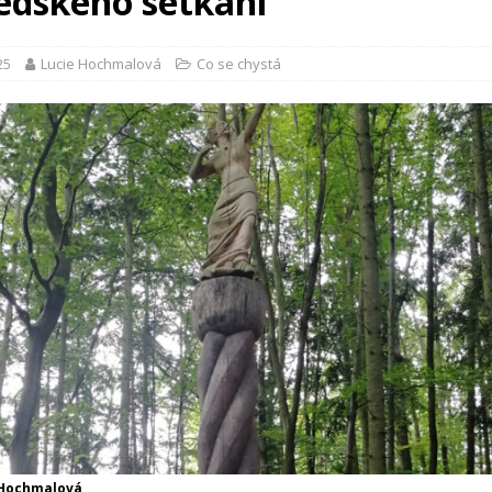
edského setkání
25
Lucie Hochmalová
Co se chystá
 Hochmalová