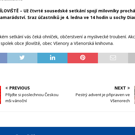
ÍLOVIŠTĚ – Už čtvrté sousedské setkání spojí milovníky proch
kamarádství. Sraz účastníků je 4. ledna ve 14 hodin u sochy Di
kém setkání vás čeká ohníček, občerstvení a myslivecké troubení. Akc
 spolek obce Jíloviště, obec Všenory a Všenorská knihovna.
PREVIOUS
NEXT
Přijďte si poslechnou Českou
Pestrý advent je připraven ve
mši vánoční
Všenorech