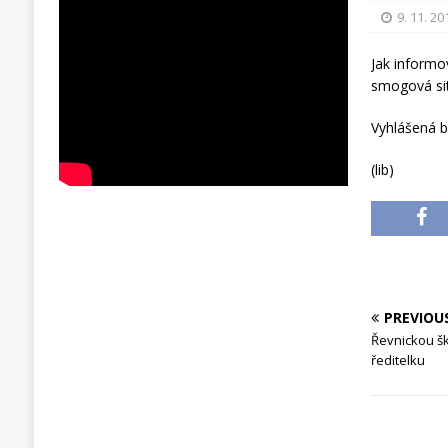
9. 11. 20
Jak informo
smogová sit
Vyhlášená b
(lib)
PREVIOU
Řevnickou šk
ředitelku