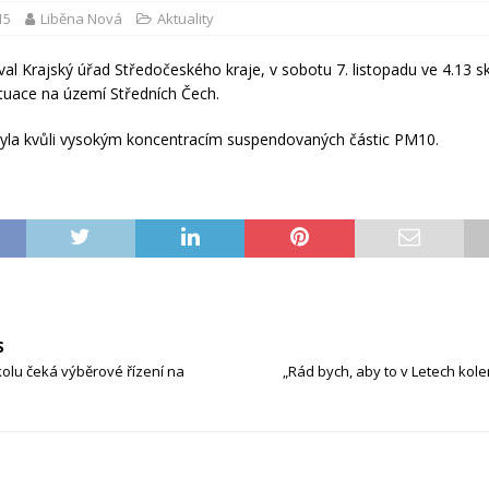
15
Liběna Nová
Aktuality
val Krajský úřad Středočeského kraje, v sobotu 7. listopadu ve 4.13 s
uace na území Středních Čech.
yla kvůli vysokým koncentracím suspendovaných částic PM10.
S
olu čeká výběrové řízení na
„Rád bych, aby to v Letech kole