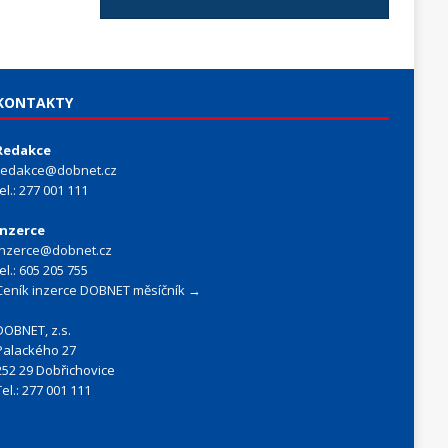
KONTAKTY
Redakce
redakce@dobnet.cz
tel.: 277 001 111
Inzerce
inzerce@dobnet.cz
tel.: 605 205 755
Ceník inzerce DOBNET měsíčník →
DOBNET, z.s.
Palackého 27
252 29 Dobřichovice
Tel.: 277 001 111