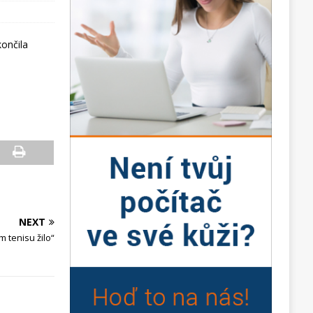
končila
NEXT
m tenisu žilo“