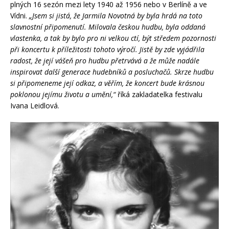
plných 16 sezón mezi lety 1940 až 1956 nebo v Berlíně a ve
Vídni.
„Jsem si jistá, že Jarmila Novotná by byla hrdá na toto
slavnostní připomenutí. Milovala českou hudbu, byla oddaná
vlastenka, a tak by bylo pro ni velkou ctí, být středem pozornosti
při koncertu k příležitosti tohoto výročí. Jistě by zde vyjádřila
radost, že její vášeň pro hudbu přetrvává a že může nadále
inspirovat další generace hudebníků a posluchačů. Skrze hudbu
si připomeneme její odkaz, a věřím, že koncert bude krásnou
poklonou jejímu životu a umění,“
říká zakladatelka festivalu
Ivana Leidlová.