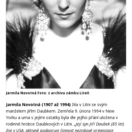
Jarmila Novotná Foto: z archivu zámku Liteň
Jarmila Novotná (1907 až 1994)
žila v Litni se svým
manželem Jiřím Daubkem. Zemřela 9. února 1994 v New
Yorku a urna s jejími ostatky byla dle jejího přání uložena v
rodinné hrobce Daubkových v Litni. „
Její syn Jiří Daubek (85 let)
žije v USA, aktivně podporuje činnost neziskové organizace