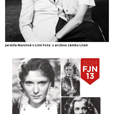
Jarmila Novotná v Litni Foto: z archivu zámku Liteň