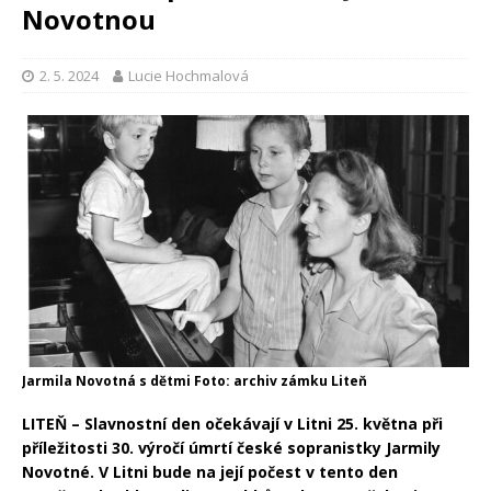
Novotnou
2. 5. 2024
Lucie Hochmalová
Jarmila Novotná s dětmi Foto: archiv zámku Liteň
LITEŇ – Slavnostní den očekávají v Litni 25. května při
příležitosti 30. výročí úmrtí české sopranistky Jarmily
Novotné. V Litni bude na její počest v tento den