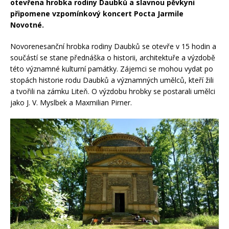
otevřena hrobka rodiny Daubků a slavnou pěvkyni
připomene vzpomínkový koncert Pocta Jarmile
Novotné.
Novorenesanční hrobka rodiny Daubků se otevře v 15 hodin a
součástí se stane přednáška o historii, architektuře a výzdobě
této významné kulturní památky. Zájemci se mohou vydat
po
stopách historie rodu Daubků a významných umělců, kteří žili
a tvořili na zámku Liteň. O výzdobu hrobky se postarali umělci
jako J. V. Myslbek a Maxmilian Pirner.