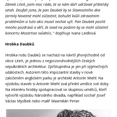
Zámek Liteň, jsem moc ráda, že se nám daří udržovat přátelský
vztah. Doufali jsme, že pan Daubek by se Slavnostního dne
Jarmily Novotné mohl zúčastnit, bohužel kvůli zdravotním
problémům si tuto akci musel nechat ujít. Pan Daubek posílá
mnoho pozdravů a věří, že snad na podzim by se mohl účastnit
koncertu Mozartovi svůdníci,
“ doplňuje Ivana Leidlová.
Hrobka Daubků
Hrobka rodu Daubků se nachází na návrší jihovýchodně od
obce Liteň, je jednou z nejpozoruhodnějších českých
sepulkrálních architektur. Zpřístupněna je jen při výjimečných
událostech. Autorem této impozantní stavby v nově
založeném anglickém parku je architekt Antonín Wiehl. Na
výzdobu staveb si Antonín Wiehl zval přední umělce své doby.
Na interiéru hrobky spolupracoval se skupinou umělců, kteří
vytvořili výzdobu Národního divadla, například sochař Josef
Václav Myslbek nebo malíř Maxmilián Pirner.