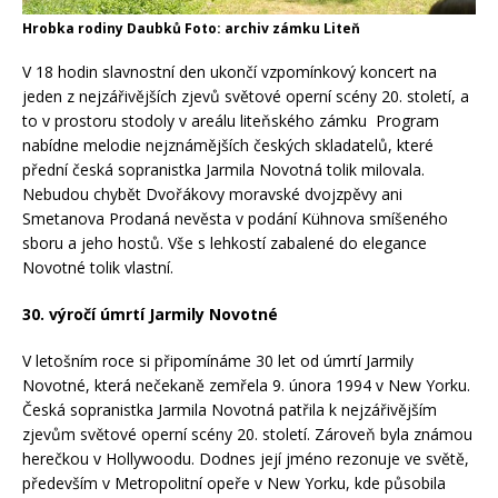
Hrobka rodiny Daubků Foto: archiv zámku Liteň
V 18 hodin slavnostní den ukončí vzpomínkový koncert na
jeden z nejzářivějších zjevů světové operní scény 20. století, a
to v prostoru stodoly v areálu liteňského zámku Program
nabídne melodie nejznámějších českých skladatelů, které
přední česká sopranistka Jarmila Novotná tolik milovala.
Nebudou chybět Dvořákovy moravské dvojzpěvy ani
Smetanova Prodaná nevěsta v podání Kühnova smíšeného
sboru a jeho hostů. Vše s lehkostí zabalené do elegance
Novotné tolik vlastní.
30. výročí úmrtí Jarmily Novotné
V letošním roce si připomínáme 30 let od úmrtí Jarmily
Novotné, která nečekaně zemřela 9. února 1994 v New Yorku.
Česká sopranistka Jarmila Novotná patřila k nejzářivějším
zjevům světové operní scény 20. století. Zároveň byla známou
herečkou v Hollywoodu. Dodnes její jméno rezonuje ve světě,
především v Metropolitní opeře v New Yorku, kde působila