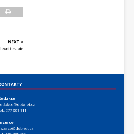
NEXT
lexní terapie
KONTAKTY
Redakce
redakce@dobnet.cz
tel.: 277 001 111
Inzerce
inzerce@dobnet.cz