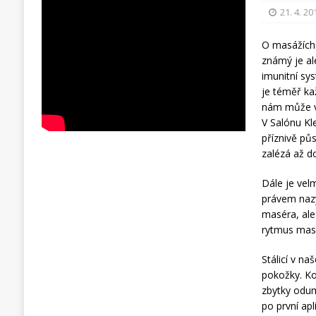
21. 4. 20
O masážích 
známý je al
imunitní sy
je téměř ka
nám může ve
V Salónu Kl
příznivě p
zalézá až d
Dále je vel
právem nazý
maséra, ale 
rytmus masá
Stálicí v n
pokožky. Ko
zbytky odum
po první ap