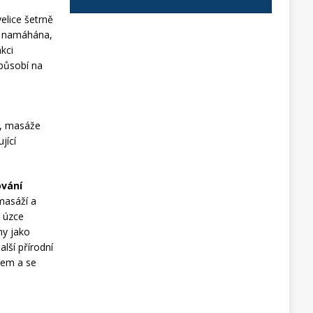
velice šetrně
ce namáhána,
kci
 působí na
u
e, masáže
jící
ování
masáží a
i úzce
ny jako
lší přírodní
rem a se