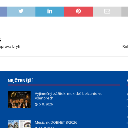
S
úprava brýlí
Ref
NEJČTENĚJŠÍ
Výjimečný zážitek: mexické belcanto ve
Všenorech
5. 8. 2026
Měsíčník DOBNET 8/2026