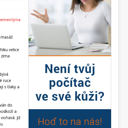
á masáž
iku velice
y zima
 bývá
é ruce
í s tlaky a
ován do
podkoží a
voňavá. Již
u.