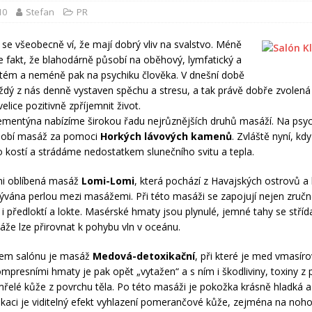
10
Stefan
PR
se všeobecně ví, že mají dobrý vliv na svalstvo. Méně
e fakt, že blahodárně působí na oběhový, lymfatický a
stém a neméně pak na psychiku člověka. V dnešní době
ždý z nás denně vystaven spěchu a stresu, a tak právě dobře zvolen
lice pozitivně zpříjemnit život.
ementýna nabízíme širokou řadu nejrůznějších druhů masáží. Na psych
ůsobí masáž za pomoci
Horkých lávových kamenů
. Zvláště nyní, kd
o kostí a strádáme nedostatkem slunečního svitu a tepla.
mi oblíbená masáž
Lomi-Lomi
, která pochází z Havajských ostrovů a
vána perlou mezi masážemi. Při této masáži se zapojují nejen zručn
i předloktí a lokte. Masérské hmaty jsou plynulé, jemné tahy se střídaj
že lze přirovnat k pohybu vln v oceánu.
ašem salónu je masáž
Medová-detoxikační
, při které je med vmasír
mpresními hmaty je pak opět „vytažen“ a s ním i škodliviny, toxiny z 
řelé kůže z povrchu těla. Po této masáži je pokožka krásně hladká a 
likaci je viditelný efekt vyhlazení pomerančové kůže, zejména na noho