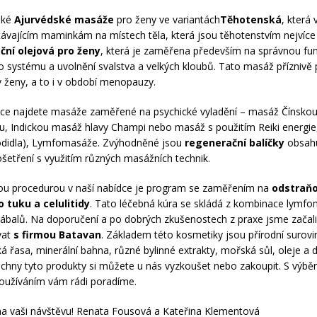
aké
Ajurvédské masáže
pro ženy ve variantách
Těhotenská
, která 
távajícím maminkám na místech těla, která jsou těhotenstvím nejví
ní olejová pro ženy
, která je zaměřena především na správnou fun
o systému a uvolnění svalstva a velkých kloubů. Tato masáž příznivě
v ženy, a to i v období menopauzy.
dce najdete masáže zaměřené na psychické vyladění – masáž Čínsko
u, Indickou masáž hlavy Champi nebo masáž s použitím Reiki energi
hodidla), Lymfomasáže. Zvýhodněné jsou
regenerační balíčky
obsahu
ošetření s využitím různých masážních technik.
ou procedurou v naší nabídce je program se zaměřením na
odstraň
 tuku a celulitidy
. Tato léčebná kúra se skládá z kombinace lymfo
ábalů. Na doporučení a po dobrých zkušenostech z praxe jsme začal
vat
s firmou Batavan
. Základem této kosmetiky jsou přírodní surovi
 řasa, minerální bahna, různé bylinné extrakty, mořská sůl, oleje a da
echny tyto produkty si můžete u nás vyzkoušet nebo zakoupit. S výbě
oužíváním vám rádi poradíme.
a vaši návštěvu! Renata Fousová a Kateřina Klementová