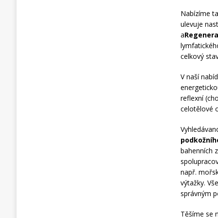
Nabízíme t
ulevuje nas
a
Regenerač
lymfatickéh
celkový sta
V naší nabí
energeticko
reflexní (c
celotělové 
Vyhledávan
podkožního
bahenních z
spolupraco
např. mořská
výtažky. Vš
správným p
Těšíme se n