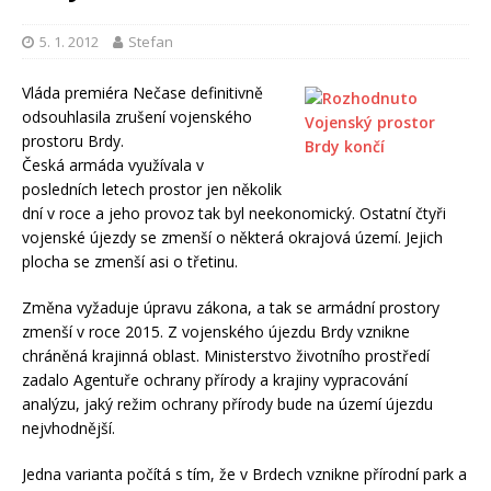
5. 1. 2012
Stefan
Vláda premiéra Nečase definitivně
odsouhlasila zrušení vojenského
prostoru Brdy.
Česká armáda využívala v
posledních letech prostor jen několik
dní v roce a jeho provoz tak byl neekonomický. Ostatní čtyři
vojenské újezdy se zmenší o některá okrajová území. Jejich
plocha se zmenší asi o třetinu.
Změna vyžaduje úpravu zákona, a tak se armádní prostory
zmenší v roce 2015. Z vojenského újezdu Brdy vznikne
chráněná krajinná oblast. Ministerstvo životního prostředí
zadalo Agentuře ochrany přírody a krajiny vypracování
analýzu, jaký režim ochrany přírody bude na území újezdu
nejvhodnější.
Jedna varianta počítá s tím, že v Brdech vznikne přírodní park a