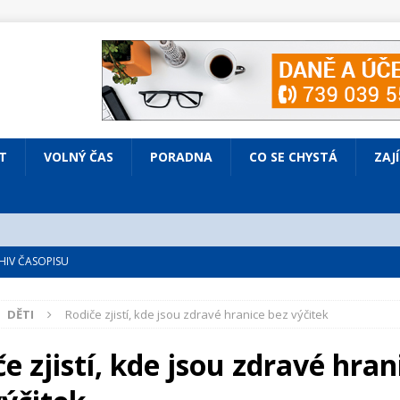
T
VOLNÝ ČAS
PORADNA
CO SE CHYSTÁ
ZAJ
IV ČASOPISU
é
ZAJÍMAVÍ LIDÉ
DĚTI
Rodiče zjistí, kde jsou zdravé hranice bez výčitek
VOLNÝ ČAS
bsazená Prodaná nevěsta
KULTURA
e zjistí, kde jsou zdravé hran
nto ve Všenorech
KULTURA