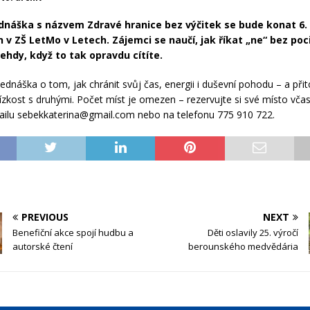
dnáška s názvem Zdravé hranice bez výčitek se bude konat 6.
n v ZŠ LetMo v Letech. Zájemci se naučí, jak říkat „ne“ bez poc
tehdy, když to tak opravdu cítíte.
řednáška o tom, jak chránit svůj čas, energii i duševní pohodu – a při
lízkost s druhými. Počet míst je omezen – rezervujte si své místo včas
ilu sebekkaterina@gmail.com nebo na telefonu 775 910 722.
PREVIOUS
NEXT
Benefiční akce spojí hudbu a
Děti oslavily 25. výročí
autorské čtení
berounského medvědária