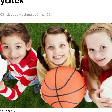
výčitek
2025
Lucie Hochmalová
Děti
oto: archiv