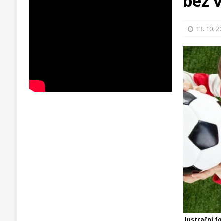
bez 
13. 10. 
Ilustrační f