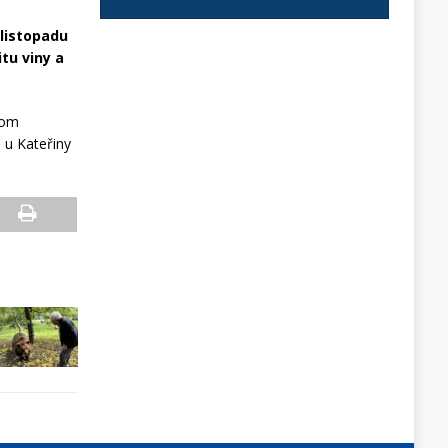
 listopadu
itu viny a
tom
 u Kateřiny