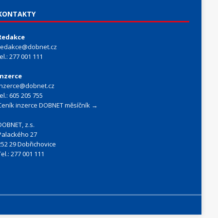
KONTAKTY
Redakce
redakce@dobnet.cz
tel.: 277 001 111
Inzerce
inzerce@dobnet.cz
tel.: 605 205 755
Ceník inzerce DOBNET měsíčník →
DOBNET, z.s.
Palackého 27
252 29 Dobřichovice
Tel.: 277 001 111