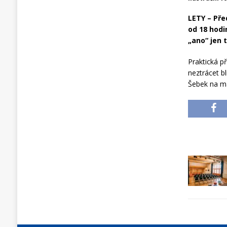
LETY – Pře
od 18 hodi
„ano“ jen 
Praktická p
neztrácet b
Šebek na ma