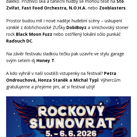
daleko. Příznivci ska a taneční hudby se mohou těšit na
Sto
Zvířat
,
Fast Food Orchestra, N.O.H.A.
nebo
Zooblasters
.
Prostor budou mít i nové naděje hudební scény – uskupení
vzniklé z dobřichovické ZUŠky
DobiBoyz
a smíchovský stoner
rock
Black Moon Fuzz
nebo ostřílený lokální sólo punkáč
Raďouch DC
.
Na závěr festivalu sladkou tečku pak uzavře ve stylu garage
svým setem dj
Honey T
.
A kdo vyhrál v naší soutěži vstupenky na festival?
Petra
Ondrouchová, Honza Staněk a Michal Typl
. Výhercům
gratulujeme a přejeme jim, ať si festival užijí!