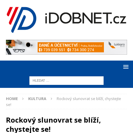
HOME
KULTURA
Rockový slunovrat se blíží, chystejte
se!
Rockový slunovrat se blíží,
chystejte se!