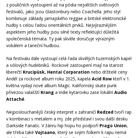
z pouličních vystoupení až na pódia největších světových
festivalů, jako jsou Glastonbury nebo Coachella. Jeho styl
kombinuje základy jamajského reggae a britské elektronické
hudby s celou řadou orientálních prvků. Nejvýraznějším
aspektem jeho hudby jsou silné texty reflektující důležitá
společenská témata. Ty pak skvěle doručuje výrazným
vokálem a taneční hudbou.
Na festivalu dále vystoupí celá řada skvělých tuzemských kapel
a sólových hudebníků. Rockové zastoupení mají na starost
liberečtí
Krucipüsk, Hentai Corporation
nebo držitelé ceny
Anděl za rockové album roku 2025, kapela
Acid Row
kteří v 1.
května vydají nové album Magic. Kalifornský skate punk
přivezou valašští
Krang
a indie kytarovku zase lokální
Audio
Attaché
.
Nejposlouchanější český interpret v zahraničí
Redzed
tvoří rap
v kombinaci s metalem a mj. zde představí i svou další desku
Darkside Fanatic. V žánru hip hopu ho podpoří
Prago Union
,
ale třeba také
Vojtaano
, který se svým folkem k rapu nemá