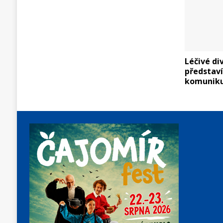
Léčivé di
představí
komunikuj