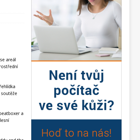
se areál
rostřední
řehlídka
e soutěže
 beatboxer a
lesní