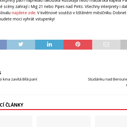
interprety patří například rakouská Russkaja nebo maďarská kapela P
é scény zahrají i Mig 21 nebo Pipes nad Pints. Všechny interprety i dalš
stivalu
najdete zde
. V květnové soutězi v tištěném měsíčníku Dobnet
budete moci vyhrát vstupenky!
S
o kina zavítá Bílá paní
Studánku nad Beroune
ÍCÍ ČLÁNKY