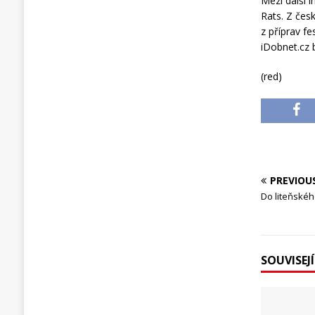
Mezi další 
Rats. Z česk
z příprav fe
iDobnet.cz 
(red)
PREVIOU
Do liteňskéh
SOUVISEJ