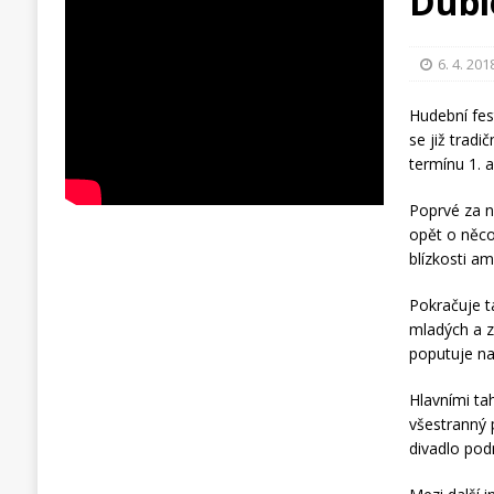
Dubi
6. 4. 201
Hudební fes
se již tradi
termínu 1. a
Poprvé za n
opět o něco
blízkosti am
Pokračuje t
mladých a z
poputuje na
Hlavními ta
všestranný 
divadlo pod