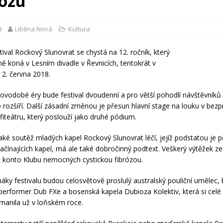
ozu
8
Liběna Nová
Kultura
tival Rockový Slunovrat se chystá na 12. ročník, který
čně koná v Lesním divadle v Řevnicích, tentokrát v
 2. června 2018.
ovodobé éry bude festival dvoudenní a pro větší pohodlí návštěvníků 
 rozšíří. Další zásadní změnou je přesun hlavní stage na louku v bezp
fiteátru, který poslouží jako druhé pódium.
aké soutěž mladých kapel Rockový Slunovrat léčí, jejíž podstatou je p
ačínajících kapel, má ale také dobročinný podtext. Veškerý výtěžek z
 konto Klubu nemocných cystickou fibrózou.
háky festivalu budou celosvětově proslulý australský pouliční umělec,
performer Dub FXe a bosenská kapela Dubioza Kolektiv, která si celé 
manila už v loňském roce.