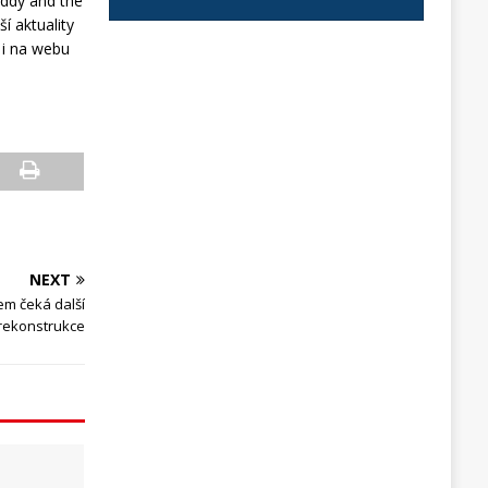
addy and the
í aktuality
 i na webu
NEXT
m čeká další
rekonstrukce