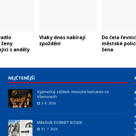
vadlo
Vlaky dnes nabírají
Do čela řevni
 ženy
zpoždění
městské polic
ící s anděly
žena
NEJČTENĚJŠÍ
Výjimečný zážitek: mexické belcanto ve
Všenorech
5. 8. 2026
Měsíčník DOBNET 8/2026
31. 7. 2026