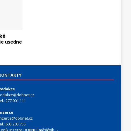
cké
ie usedne
KONTAKTY
Redakce
redakce@dobnet.cz
tel.: 277 001 111
Inzerce
inzerce@dobnet.cz
tel.: 605 205 755
Ceník inzerce DOBNET měsíčník →