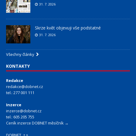
31. 7. 2026
Skrze květ objevuji vše podstatné
31. 7. 2026
Všechny články
KONTAKTY
Redakce
redakce@dobnet.cz
tel.: 277 001 111
Inzerce
inzerce@dobnet.cz
tel.: 605 205 755
Ceník inzerce DOBNET měsíčník →
DOBNET, z.s.