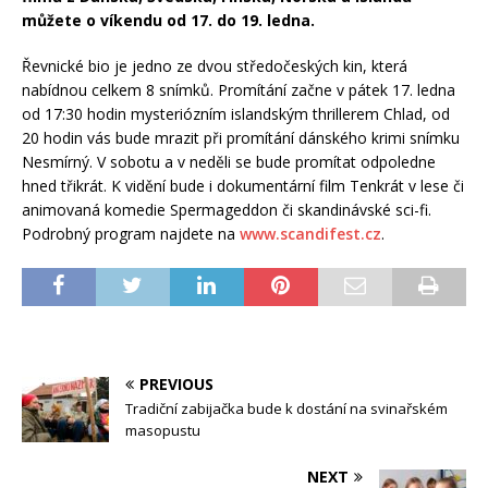
můžete o víkendu od 17. do 19. ledna.
Řevnické bio je jedno ze dvou středočeských kin, která
nabídnou celkem 8 snímků. Promítání začne v pátek 17. ledna
od 17:30 hodin mysteriózním islandským thrillerem Chlad, od
20 hodin vás bude mrazit při promítání dánského krimi snímku
Nesmírný. V sobotu a v neděli se bude promítat odpoledne
hned třikrát. K vidění bude i dokumentární film Tenkrát v lese či
animovaná komedie Spermageddon či skandinávské sci-fi.
Podrobný program najdete na
www.scandifest.cz
.
PREVIOUS
Tradiční zabijačka bude k dostání na svinařském
masopustu
NEXT