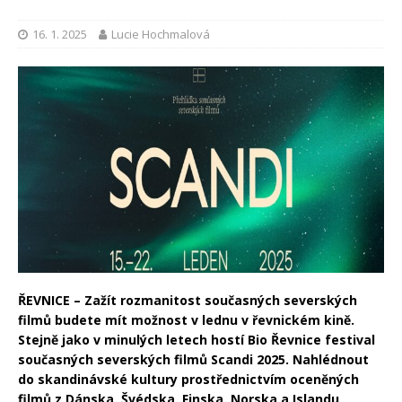
16. 1. 2025
Lucie Hochmalová
ŘEVNICE – Zažít rozmanitost současných severských
filmů budete mít možnost v lednu v řevnickém kině.
Stejně jako v minulých letech hostí Bio Řevnice festival
současných severských filmů Scandi 2025. Nahlédnout
do skandinávské kultury prostřednictvím oceněných
filmů z Dánska, Švédska, Finska, Norska a Islandu