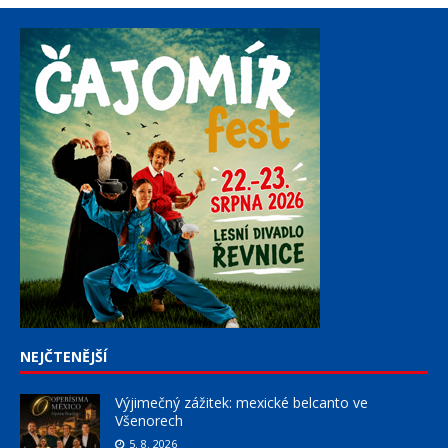
NEJČTENĚJŠÍ
Výjimečný zážitek: mexické belcanto ve
Všenorech
5. 8. 2026