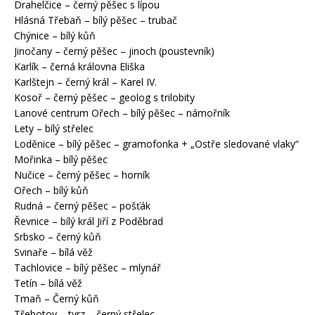
Drahelčice – černý pěšec s lípou
Hlásná Třebaň – bílý pěšec – trubač
Chýnice – bílý kůň
Jinočany – černý pěšec – jinoch (poustevník)
Karlík – černá královna Eliška
Karlštejn – černý král – Karel IV.
Kosoř – černý pěšec – geolog s trilobity
Lanové centrum Ořech – bílý pěšec – námořník
Lety – bílý střelec
Loděnice – bílý pěšec – gramofonka + „Ostře sledované vlaky“
Mořinka – bílý pěšec
Nučice – černý pěšec – horník
Ořech – bílý kůň
Rudná – černý pěšec – pošťák
Řevnice – bílý král Jiří z Poděbrad
Srbsko – černý kůň
Svinaře – bílá věž
Tachlovice – bílý pěšec – mlynář
Tetín – bílá věž
Tmaň – Černý kůň
Třebotov – tvrz – černý střelec