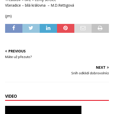
Všeradice – bílá královna – M.D.Rettigová
(jm)
PREVIOUS
Máte už přezuto?
NEXT
Sníh odklidí dobrovolníci
VIDEO