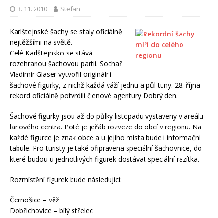
3. 11. 2010
Stefan
Karlštejnské šachy se staly oficiálně
nejtěžšími na světě.
Celé Karlštejnsko se stává
rozehranou šachovou partií. Sochař
Vladimír Glaser vytvořil originální
šachové figurky, z nichž každá váží jednu a půl tuny. 28. října
rekord oficiálně potvrdili členové agentury Dobrý den.
Šachové figurky jsou až do půlky listopadu vystaveny v areálu
lanového centra. Poté je jeřáb rozveze do obcí v regionu. Na
každé figurce je znak obce a u jejího místa bude i informační
tabule. Pro turisty je také připravena speciální šachovnice, do
které budou u jednotlivých figurek dostávat speciální razítka.
Rozmístění figurek bude následující:
Černošice – věž
Dobřichovice – bílý střelec