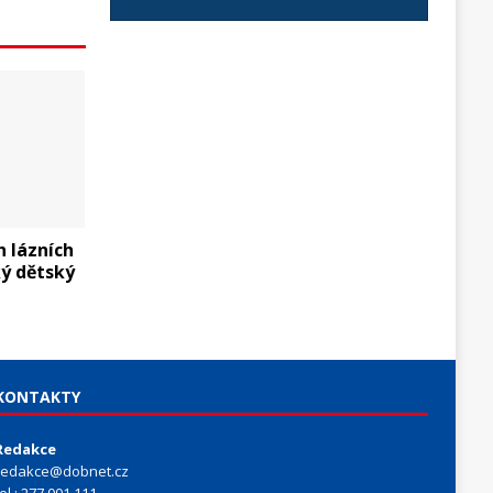
h lázních
ký dětský
KONTAKTY
Redakce
redakce@dobnet.cz