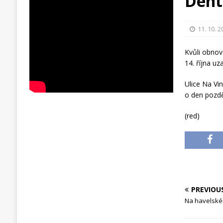
Deht
11. 10. 
Kvůli obnov
14. října uz
Ulice Na Vi
o den pozdě
(red)
PREVIOU
Na havelské