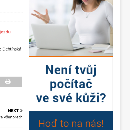
ce Dehtínská
NEXT
i ve Všenorech