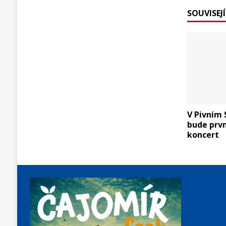
SOUVISEJ
V Pivním 
bude prvn
koncert