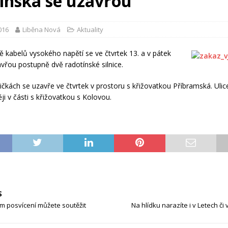
ínská se uzavřou
2016
Liběna Nová
Aktuality
ě kabelů vysokého napětí se ve čtvrtek 13. a v pátek
avřou postupně dvě radotínské silnice.
ničkách se uzavře ve čtvrtek v prostoru s křižovatkou Příbramská. Uli
ji v části s křižovatkou s Kolovou.
S
m posvícení můžete soutěžit
Na hlídku narazíte i v Letech č