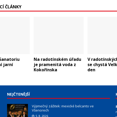
ÍCÍ ČLÁNKY
Sanatoriu
Na radotínském úřadu
V radotínskýc
í jarní
je pramenitá voda z
se chystá Vel
Kokořínska
den
NEJČTENĚJŠÍ
Výjimečný zážitek: mexické belcanto ve
Všenorech
5. 8. 2026