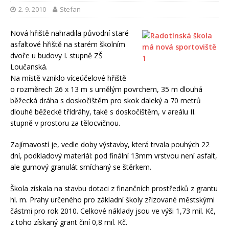
2. 9. 2010
Stefan
Nová hřiště nahradila původní staré
asfaltové hřiště na starém školním
dvoře u budovy I. stupně ZŠ
Loučanská.
Na místě vzniklo víceúčelové hřiště
o rozměrech 26 x 13 m s umělým povrchem, 35 m dlouhá
běžecká dráha s doskočištěm pro skok daleký a 70 metrů
dlouhé běžecké třídráhy, také s doskočištěm, v areálu II.
stupně v prostoru za tělocvičnou.
Zajímavostí je, vedle doby výstavby, která trvala pouhých 22
dní, podkladový materiál: pod finální 13mm vrstvou není asfalt,
ale gumový granulát smíchaný se štěrkem.
Škola získala na stavbu dotaci z finančních prostředků z grantu
hl. m. Prahy určeného pro základní školy zřizované městskými
částmi pro rok 2010. Celkové náklady jsou ve výši 1,73 mil. Kč,
z toho získaný grant činí 0,8 mil. Kč.