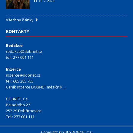
31. 7. 2026
Všechny články
KONTAKTY
Redakce
redakce@dobnet.cz
tel.: 277 001 111
Inzerce
inzerce@dobnet.cz
tel.: 605 205 755
Ceník inzerce DOBNET měsíčník →
DOBNET, z.s.
Palackého 27
252 29 Dobřichovice
Tel.: 277 001 111
Copyright © 2016 DOBNET z.s.