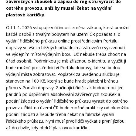
závěrečných zkoušek a zápisu do registru vyrazit do
ostrého provozu, aniž by museli čekat na vydání
plastové kartičky.
Od 1. 1. 2026 vstupuje v účinnost změna zákona, která umožní
každé osobě s trvalým pobytem na území ČR požádat si o
vydání řidičského průkazu online prostřednictvím Portálu
dopravy ve všech běžných případech a zároveň o vyzvednutí
ve výdejním místě/výdejním boxu. Už nebude třeba chodit na
úřad osobně. Podmínkou je mít zřízenou e-Identitu a využít ji
bude možné prostřednictví Portálu dopravy, kde se budou
výdejní místa zobrazovat. Poplatek za uvedenou službu je
stanoven na 100 Kč, který se bude hradit platební bránou
přímo v Portálu dopravy. Začínající řidiči tak budou moci jen
pár dnů po úspěšném absolvování závěrečných zkoušek a
podání žádosti o vydání řidičského průkazu vyrazit do ostrého
provozu. Řídit na území ČR bude možné prakticky od okamžiku
podání žádosti a nebude třeba čekat na faktické vydání
řidičského průkazu. Nyní musí prvořidiči vyčkat s první jízdou
až do chvíle, kdy obdrží plastovou kartičku.