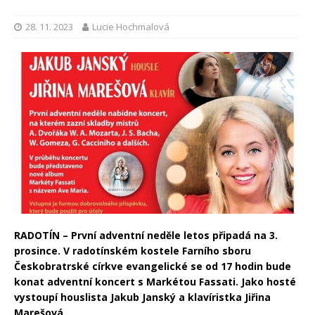
28. 11. 2023
Lucie Hochmalová
RADOTÍN – První adventní neděle letos připadá na 3.
prosince. V radotínském kostele Farního sboru
Českobratrské církve evangelické se od 17 hodin bude
konat adventní koncert s Markétou Fassati. Jako hosté
vystoupí houslista Jakub Janský a klavíristka Jiřina
Marešová.