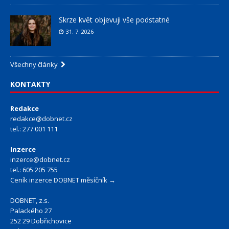
Skrze květ objevuji vše podstatné
31. 7. 2026
Všechny články
KONTAKTY
Redakce
redakce@dobnet.cz
tel.: 277 001 111
Inzerce
inzerce@dobnet.cz
tel.: 605 205 755
Ceník inzerce DOBNET měsíčník →
DOBNET, z.s.
Palackého 27
252 29 Dobřichovice