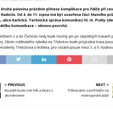
Druhá polovina prázdnin přinese komplikace pro řidiče při ce
 Radotín. Od 4. do 11. srpna má být uzavřena část hlavního pr
 ulice Karlická. Technická správa komunikací hl. m. Prahy zd
údržbu komunikace – obnovu povrchů.
otínem z a do Černošic tedy bude možný jen po objízdných trasách p
y. Okolo roblínského rybníka na Třebotov bude průjezdná trasa pou
rezidenty Třebotova a Roblína, pro ostatní pouze mezi 5. a 9. hodinou
PREVIOUS
NEXT
Na pláži bude znít folk a blues s
Půlmaraton završí běžci na
akordeonem
mokropeské pláži