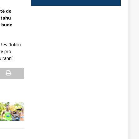
stě do
ůtahu
e bude
řes Roblín
ze pro
 ranní.