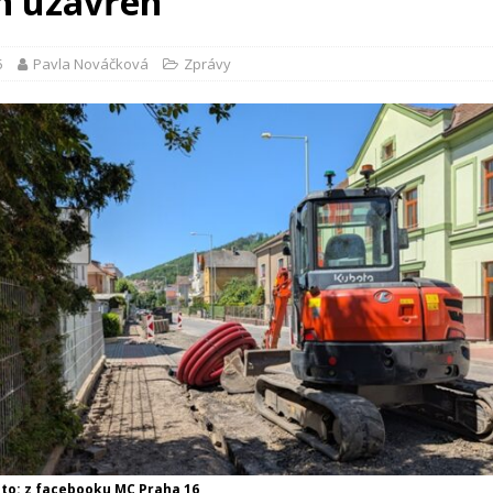
n uzavřen
5
Pavla Nováčková
Zprávy
foto: z facebooku MC Praha 16