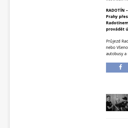
RADOTÍN – 
Prahy přes
Radotínem,
provádět 
Průjezd Rad
nebo Všenor
autobusy a 