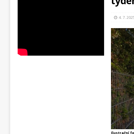
týde
4. 7. 202
Ilustrační 