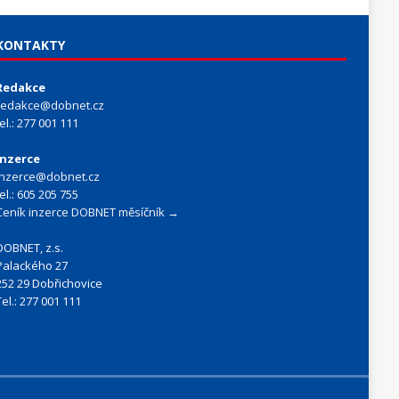
KONTAKTY
Redakce
redakce@dobnet.cz
tel.: 277 001 111
Inzerce
inzerce@dobnet.cz
tel.: 605 205 755
Ceník inzerce DOBNET měsíčník →
DOBNET, z.s.
Palackého 27
252 29 Dobřichovice
Tel.: 277 001 111