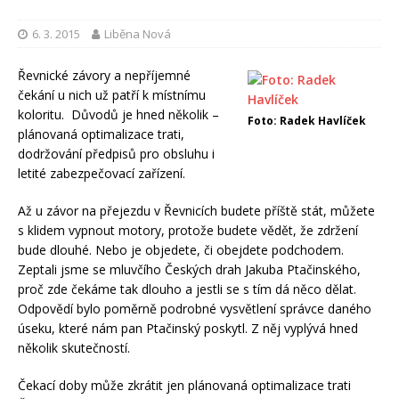
6. 3. 2015
Liběna Nová
Řevnické závory a nepříjemné
čekání u nich už patří k místnímu
koloritu. Důvodů je hned několik –
Foto: Radek Havlíček
plánovaná optimalizace trati,
dodržování předpisů pro obsluhu i
letité zabezpečovací zařízení.
Až u závor na přejezdu v Řevnicích budete příště stát, můžete
s klidem vypnout motory, protože budete vědět, že zdržení
bude dlouhé. Nebo je objedete, či obejdete podchodem.
Zeptali jsme se mluvčího Českých drah Jakuba Ptačinského,
proč zde čekáme tak dlouho a jestli se s tím dá něco dělat.
Odpovědí bylo poměrně podrobné vysvětlení správce daného
úseku, které nám pan Ptačinský poskytl. Z něj vyplývá hned
několik skutečností.
Čekací doby může zkrátit jen plánovaná optimalizace trati