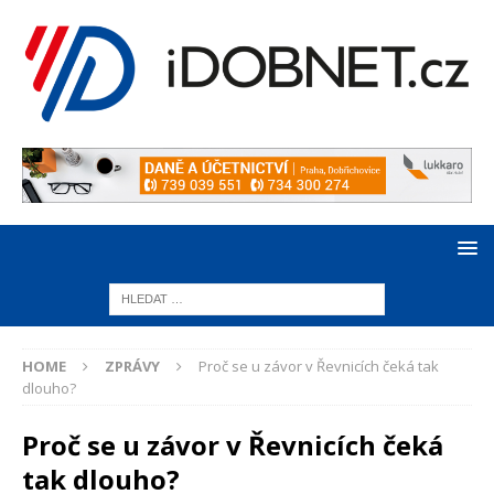
HOME
ZPRÁVY
Proč se u závor v Řevnicích čeká tak
dlouho?
Proč se u závor v Řevnicích čeká
tak dlouho?