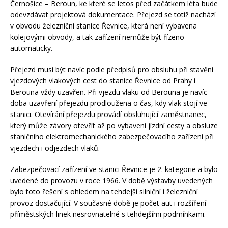
Černošice – Beroun, ke které se letos před začátkem léta bude
odevzdávat projektová dokumentace. Přejezd se totiž nachází
v obvodu železniční stanice Řevnice, která není vybavena
kolejovými obvody, a tak zařízení nemůže být řízeno
automaticky.
Přejezd musí být navíc podle předpisů pro obsluhu při stavění
vjezdových vlakových cest do stanice Řevnice od Prahy i
Berouna vždy uzavřen. Při vjezdu vlaku od Berouna je navíc
doba uzavření přejezdu prodloužena o čas, kdy vlak stojí ve
stanici. Otevírání přejezdu provádí obsluhující zaměstnanec,
který může závory otevřít až po vybavení jízdní cesty a obsluze
staničního elektromechanického zabezpečovacího zařízení při
vjezdech i odjezdech vlaků.
Zabezpečovací zařízení ve stanici Řevnice je 2. kategorie a bylo
uvedené do provozu v roce 1966. V době výstavby uvedených
bylo toto řešení s ohledem na tehdejší silniční i železniční
provoz dostačující. V současné době je počet aut i rozšíření
příměstských linek nesrovnatelné s tehdejšími podmínkami.