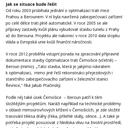
Jak se situace bude řešit
Od roku 2003 probíhala jednání o optimalizaci trati mezi
Prahou a Berounem. V ní byla navržená zabezpečovací zařízení
po celé délce trati plně automatické. V roce 2005 se ale
přípravy zastavily kvůli plánu vybudovat stavbu tunelu z Prahy
až do Berouna. Projektu ale nakonec v roce 2010 dala stopku
vláda a Evropská unie kvůli finanční náročnosti.
V roce 2012 proběhla vstupní porada na zpracování přípravné
dokumentace stavby Optimalizace trati Černošice (včetně) –
Beroun (mimo). „Tato stavba, která je jakýmsi návratem
k optimalizaci, mimo jiné řeší rekonstrukci přejezdových i
staničního zabezpečovacího zařízení v železniční stanici
Řevnice,“ říká Jakub Ptačinský.
Podle něj také úsek Černošice – Beroun patří k těm
složitějším projektům. Naráží například na technické problémy
v oblasti mimoúrovňových křížení v Černošicích, je zde složité
trasování tělesa dráhy (řeka, přilehlé skály, silnice…). A také je
potřeba projekt posuzovat z hlediska vlivu na životní prostředí,