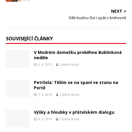
NEXT
Děti budou číst i spát v knihovně
SOUVISEJÍCÍ ČLÁNKY
V Modrém domečku proběhne Bublinková
neděle
9. 4. 2015
Liběna Nová
Petržela: Těším se na spaní ve stanu na
Portě
7. 6. 2018
Liběna Nová
Výšky a hloubky v přátelském dialogu
6. 5. 2019
Liběna Nová