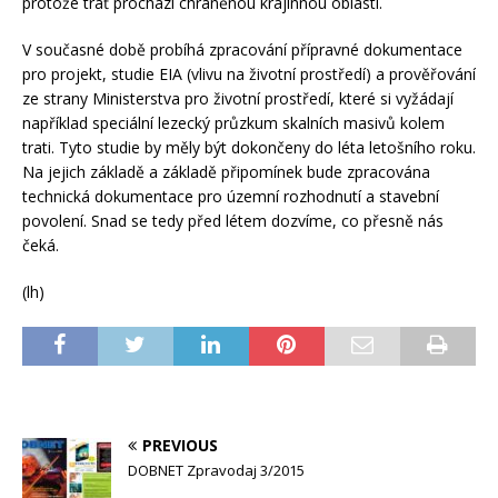
protože trať prochází chráněnou krajinnou oblastí.
V současné době probíhá zpracování přípravné dokumentace
pro projekt, studie EIA (vlivu na životní prostředí) a prověřování
ze strany Ministerstva pro životní prostředí, které si vyžádají
například speciální lezecký průzkum skalních masivů kolem
trati. Tyto studie by měly být dokončeny do léta letošního roku.
Na jejich základě a základě připomínek bude zpracována
technická dokumentace pro územní rozhodnutí a stavební
povolení. Snad se tedy před létem dozvíme, co přesně nás
čeká.
(lh)
PREVIOUS
DOBNET Zpravodaj 3/2015