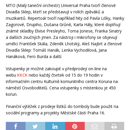
MTO (Malý taneční orchestr) Universal Praha tvoří členové
Divadla Sklep, kteří se představují v rolích zpěváků a
muzikantů. Repertoár tvoří například hity od Pavla Lišky, Hanky
Zagorové, Drupiho, Dušana Grůně, Karla Hály, které doplňují
známé skladby Elvise Presleyho, Toma Jonese, Franka Sinatry
a dalších zvučných jmen. Za nástroji i mikrofony se objevují
umělci František Skála, Zdeněk Lhotský, Aleš Najbrt a členové
Divadla Sklep: Tomáš Hanák, Lenka Vychodilová, Jana
Hanáková, Fero Burda a další.
Vstupenky je možné zakoupit v předprodeji on-line na
webu
KKCK
nebo každý čtvrtek od 15 do 19 hodin v
informačním centru Kulturně komunitního centra Koruna na
náměstí Osvoboditelů. Cena vstupenky s místenkou je 450
korun.
Finanční výtěžek z prodeje lístků do tomboly bude použit na
sociální programy a projekty Městské části Praha 16.