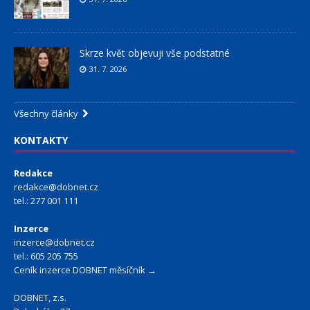
Skrze květ objevuji vše podstatné
31. 7. 2026
Všechny články
KONTAKTY
Redakce
redakce@dobnet.cz
tel.: 277 001 111
Inzerce
inzerce@dobnet.cz
tel.: 605 205 755
Ceník inzerce DOBNET měsíčník →
DOBNET, z.s.