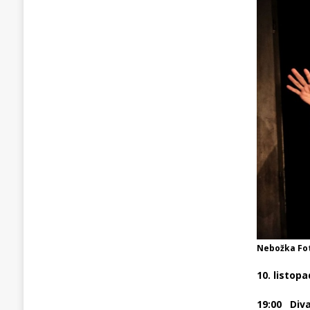
Nebožka Fot
10. listop
19:00 Diva