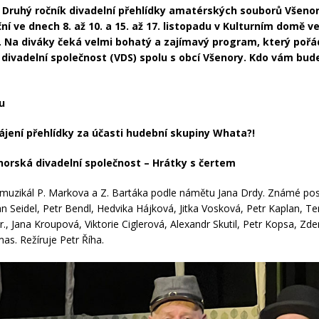
Druhý ročník divadelní přehlídky amatérských souborů Všenor
ní ve dnech 8. až 10. a 15. až 17. listopadu v Kulturním domě v
 Na diváky čeká velmi bohatý a zajímavý program, který poř
divadelní společnost (VDS) spolu s obcí Všenory. Kdo vám bud
u
jení přehlídky za účasti hudební skupiny Whata?!
orská divadelní společnost – Hrátky s čertem
uzikál P. Markova a Z. Bartáka podle námětu Jana Drdy. Známé pos
Jan Seidel, Petr Bendl, Hedvika Hájková, Jitka Vosková, Petr Kaplan, T
jr., Jana Kroupová, Viktorie Ciglerová, Alexandr Skutil, Petr Kopsa, Zd
s. Režíruje Petr Říha.