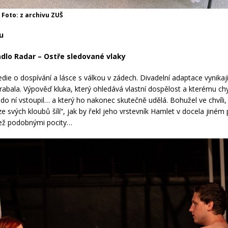
 Foto: z archivu ZUŠ
du
dlo Radar – Ostře sledované vlaky
ie o dospívání a lásce s válkou v zádech. Divadelní adaptace vynikají
abala. Výpověď kluka, který ohledává vlastní dospělost a kterému chy
 do ní vstoupil… a který ho nakonec skutečně udělá. Bohužel ve chvíli
 svých kloubů šílí“, jak by řekl jeho vrstevník Hamlet v docela jiném 
než podobnými pocity…