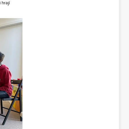
 hrají