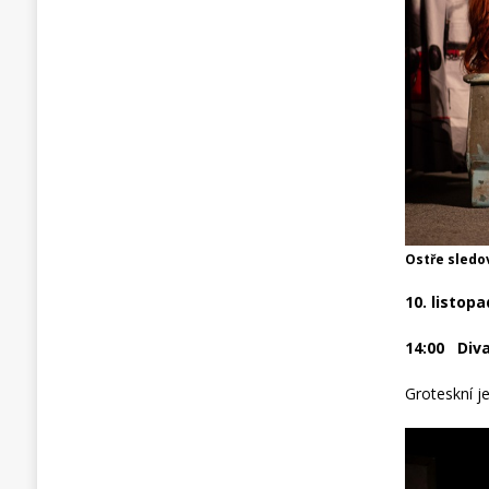
Ostře sledo
10. listop
14:00 Div
Groteskní 