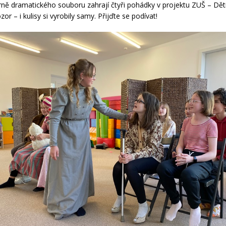
rárně dramatického souboru zahrají čtyři pohádky v projektu ZUŠ – Děti
or – i kulisy si vyrobily samy. Přijďte se podívat!