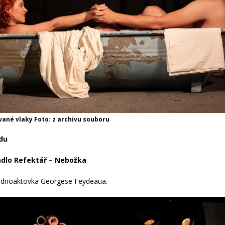
vané vlaky Foto: z archivu souboru
adu
adlo Refektář – Nebožka
jednoaktovka Georgese Feydeaua.