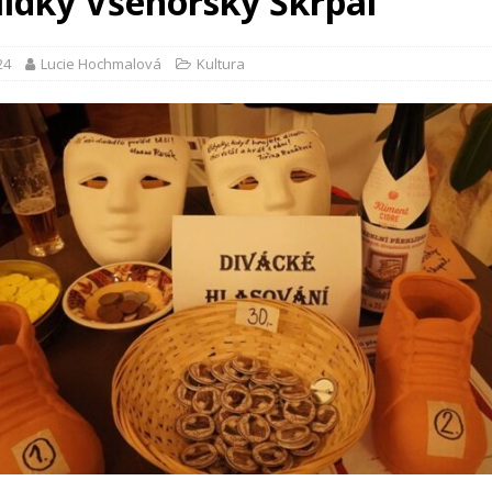
lídky Všenorský Škrpál
24
Lucie Hochmalová
Kultura