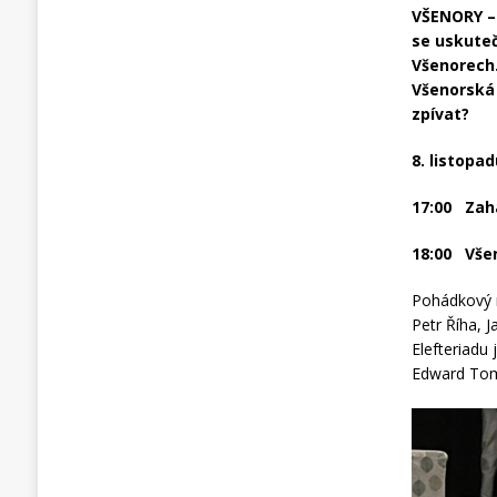
VŠENORY – 
se uskuteč
Všenorech.
Všenorská 
zpívat?
8.
listopad
17:00 Zahá
18:00 Všen
Pohádkový m
Petr Říha, 
Elefteriadu 
Edward Toma