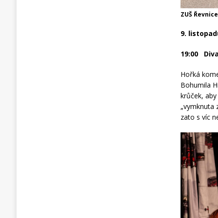
ZUŠ Řevnice
9. listopa
19:00 Diva
Hořká komed
Bohumila Hr
krůček, aby
„vymknuta ze
zato s víc 