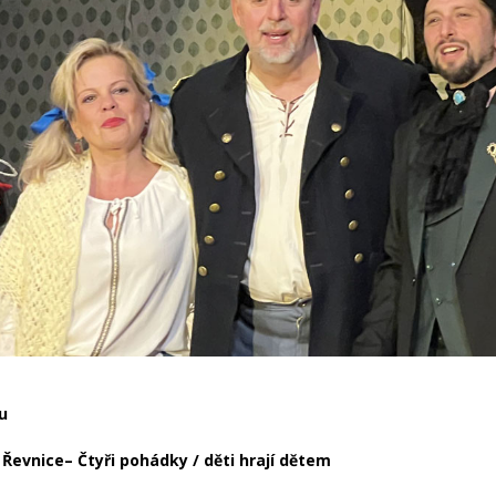
du
Řevnice– Čtyři pohádky / děti hrají dětem