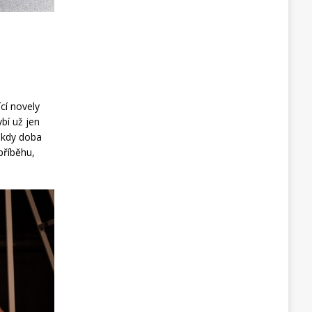
cí novely
bí už jen
, kdy doba
příběhu,