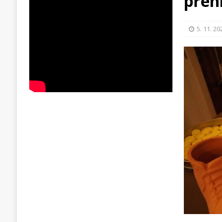
přeh
5. 11. 20