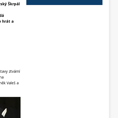
ský Škrpál
e
ádá
e hrát a
tavy ztvární
ena
eněk Valeš a