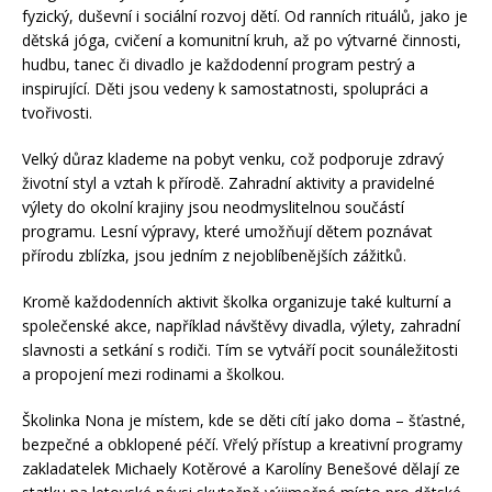
fyzický, duševní i sociální rozvoj dětí. Od ranních rituálů, jako je
dětská jóga, cvičení a komunitní kruh, až po výtvarné činnosti,
hudbu, tanec či divadlo je každodenní program pestrý a
inspirující. Děti jsou vedeny k samostatnosti, spolupráci a
tvořivosti.
Velký důraz klademe na pobyt venku, což podporuje zdravý
životní styl a vztah k přírodě. Zahradní aktivity a pravidelné
výlety do okolní krajiny jsou neodmyslitelnou součástí
programu. Lesní výpravy, které umožňují dětem poznávat
přírodu zblízka, jsou jedním z nejoblíbenějších zážitků.
Kromě každodenních aktivit školka organizuje také kulturní a
společenské akce, například návštěvy divadla, výlety, zahradní
slavnosti a setkání s rodiči. Tím se vytváří pocit sounáležitosti
a propojení mezi rodinami a školkou.
Školinka Nona je místem, kde se děti cítí jako doma – šťastné,
bezpečné a obklopené
péčí. Vřelý přístup a kreativní programy
zakladatelek Michaely Kotěrové a Karolíny Benešové dělají ze