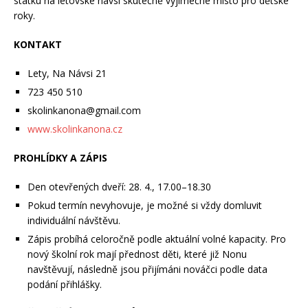
statku na letovské návsi skutečně výjimečné místo pro dětské
roky.
KONTAKT
Lety, Na Návsi 21
723 450 510
skolinkanona@gmail.com
www.skolinkanona.cz
PROHLÍDKY A ZÁPIS
Den otevřených dveří: 28. 4., 17.00–18.30
Pokud termín nevyhovuje, je možné si vždy domluvit
individuální návštěvu.
Zápis probíhá celoročně podle aktuální volné kapacity. Pro
nový školní rok mají přednost děti, které již Nonu
navštěvují, následně jsou přijímáni nováčci podle data
podání přihlášky.