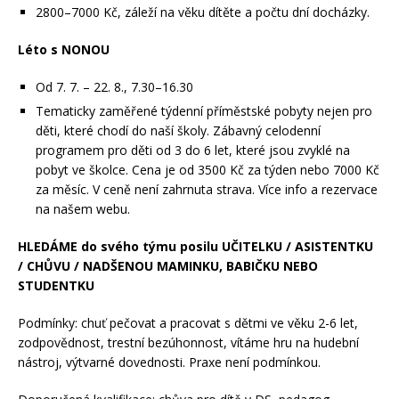
2800–7000 Kč, záleží na věku dítěte
a počtu dní docházky.
Léto s NONOU
Od 7. 7. – 22. 8., 7.30–16.30
Tematicky zaměřené týdenní příměstské pobyty nejen pro
děti, které chodí do naší školy.
Zábavný celodenní
programem pro děti od 3 do 6 let, které jsou zvyklé na
pobyt ve školce.
Cena je od 3500 Kč za týden nebo 7000 Kč
za měsíc. V ceně není zahrnuta strava.
Více info a rezervace
na našem webu.
HLEDÁME do svého týmu posilu
UČITELKU / ASISTENTKU
/ CHŮVU /
NADŠENOU MAMINKU, BABIČKU NEBO
STUDENTKU
Podmínky: chuť pečovat a pracovat s dětmi ve věku 2-6 let,
zodpovědnost, trestní bezúhonnost, vítáme hru na hudební
nástroj, výtvarné dovednosti. Praxe není podmínkou.