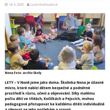
14. 3. 2025
Lucie Hochmalová
Nona Foto: archiv školy
LETY – V Noně jsme jako doma. Školinka Nona je úžasné
místo, které nabízí dětem bezpečné a podnětné
prostředí k růstu, učení a objevování. Díky malému
počtu dětí ve třídách, Kočičkách a Pejscích, mohou
pedagogové přistupovat ke každému dítěti individuálně
a věnovat se jeho potřebám a rozvoji.