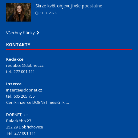
Skrze květ objevuji vše podstatné
31. 7. 2026
Všechny články
KONTAKTY
Redakce
redakce@dobnet.cz
tel.: 277 001 111
Inzerce
inzerce@dobnet.cz
tel.: 605 205 755
Ceník inzerce DOBNET měsíčník →
DOBNET, z.s.
Palackého 27
252 29 Dobřichovice
Tel.: 277 001 111