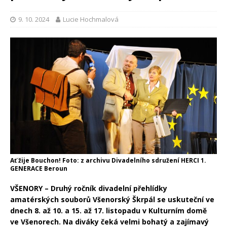
9. 10. 2024
Lucie Hochmalová
Ať žije Bouchon! Foto: z archivu Divadelního sdružení HERCI 1.
GENERACE Beroun
VŠENORY – Druhý ročník divadelní přehlídky
amatérských souborů Všenorský Škrpál se uskuteční ve
dnech 8. až 10. a 15. až 17. listopadu v Kulturním domě
ve Všenorech. Na diváky čeká velmi bohatý a zajímavý