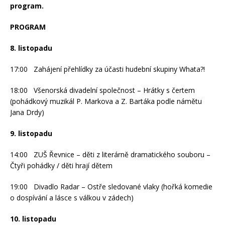
program.
PROGRAM
8. listopadu
17:00 Zahájení přehlídky za účasti hudební skupiny Whata?!
18:00 Všenorská divadelní společnost – Hrátky s čertem
(pohádkový muzikál P. Markova a Z. Bartáka podle námětu
Jana Drdy)
9. listopadu
14:00 ZUŠ Řevnice – děti z literárně dramatického souboru –
Čtyři pohádky / děti hrají dětem
19:00 Divadlo Radar – Ostře sledované vlaky (hořká komedie
o dospívání a lásce s válkou v zádech)
10. listopadu