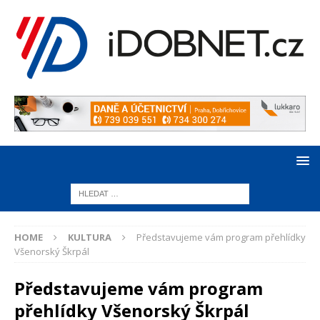
HOME
KULTURA
Představujeme vám program přehlídky
Všenorský Škrpál
Představujeme vám program
přehlídky Všenorský Škrpál