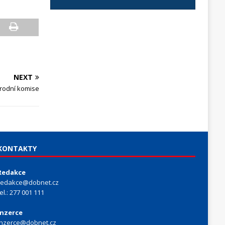
NEXT
árodní komise
KONTAKTY
Redakce
redakce@dobnet.cz
tel.: 277 001 111
Inzerce
inzerce@dobnet.cz