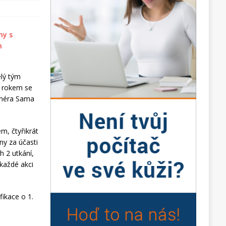
elý tým
m rokem se
renéra Sama
m, čtyřikrát
ny za účasti
h 2 utkání,
 každé akci
ikace o 1.