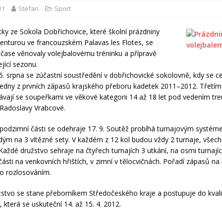
11
Stefan
Sport
ky ze Sokola Dobřichovice, které školní prázdniny
dventurou ve francouzském Palavas les Flotes, se
 čase věnovaly volejbalovému tréninku a přípravě
jící sezonu.
5. srpna se zúčastní soustředění v dobřichovické sokolovně, kdy se c
 jedny z prvních zápasů krajského přeboru kadetek 2011–2012. Třetí
ávají se soupeřkami ve věkové kategorii 14 až 18 let pod vedením t
 Radoslavy Vrabcové.
podzimní části se odehraje 17. 9. Soutěž probíhá turnajovým systéme
dým na 3 vítězné sety. V každém z 12 kol budou vždy 2 turnaje, všech
Každé družstvo sehraje na čtyřech turnajích 3 utkání, na osmi turnajíc
části na venkovních hřištích, v zimní v tělocvičnách. Pořadí zápasů na
o rozlosováním.
žstvo se stane přeborníkem Středočeského kraje a postupuje do kvalif
, která se uskuteční 14. až 15. 4. 2012.