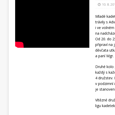
10. 8. 20
Mladé kadet
trávily s A
i ve volném
na nadcháze
Od 20. do 2
připraví na
děvčata utk
a paní Mgr.
Druhé kolo 
každý s kaž
4 družstev. 
v podzimní 
je stanoven
Vítězné dru
ligu kadetek