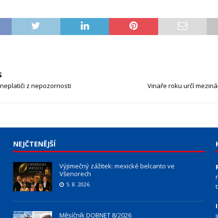
S
neplatiči z nepozornosti
Vinaře roku určí mezin
NEJČTENĚJŠÍ
Výjimečný zážitek: mexické belcanto ve
Všenorech
5. 8. 2026
Měsíčník DOBNET 8/2026