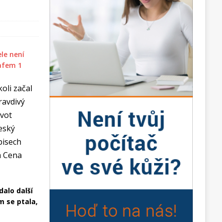
oli začal
ravdivý
ivot
eský
pisech
á Cena
dalo další
m se ptala,