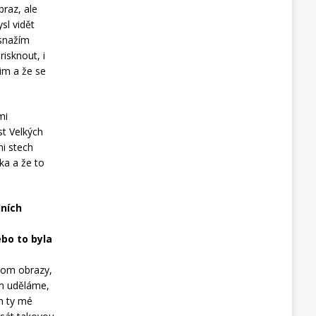
braz, ale
sl vidět
 snažím
risknout, i
nim a že se
mi
st Velkých
mi stech
ka a že to
dních
ebo to byla
enom obrazy,
em uděláme,
m ty mé