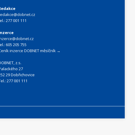
Redakce
redakce@dobnet.cz
tel.: 277 001 111
Inzerce
inzerce@dobnet.cz
tel.: 605 205 755
Ceník inzerce DOBNET měsíčník →
DOBNET, z.s.
Palackého 27
252 29 Dobřichovice
Tel.: 277 001 111