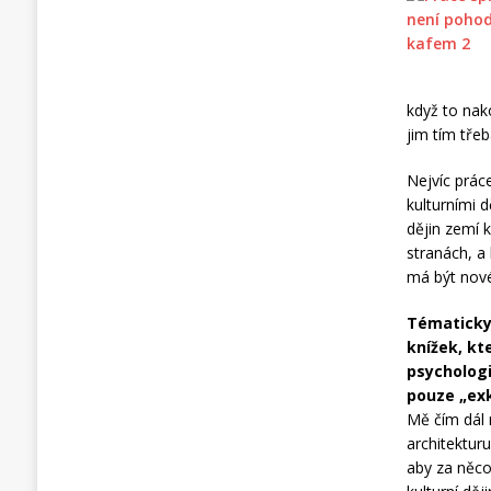
když to nak
jim tím tře
Nejvíc prác
kulturními 
dějin zemí k
stranách, a
má být nové
Tématicky 
knížek, kt
psychologi
pouze „ex
Mě čím dál 
architektur
aby za něco