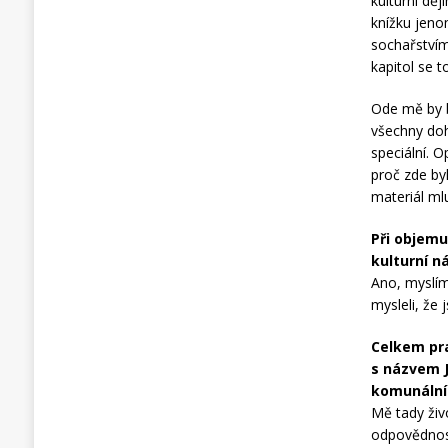
kulturní dě
knížku jenom
sochařstvím
kapitol se t
Ode mě by b
všechny doh
speciální. O
proč zde byl
materiál ml
Při objemu
kulturní n
Ano, myslím 
mysleli, že 
Celkem pra
s názvem J
komunální
Mě tady živo
odpovědnost