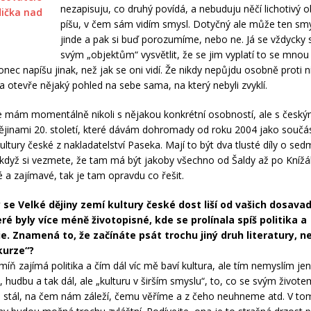
nezapisuju, co druhý povídá, a nebuduju něčí lichotivý o
píšu, v čem sám vidím smysl. Dotyčný ale může ten smy
jinde a pak si buď porozumíme, nebo ne. Já se vždycky
svým „objektům“ vysvětlit, že se jim vyplatí to se mnou 
onec napíšu jinak, než jak se oni vidí. Že nikdy nepůjdu osobně proti 
ba otevře nějaký pohled na sebe sama, na který nebyli zvyklí.
e mám momentálně nikoli s nějakou konkrétní osobností, ale s český
dějinami 20. století, které dávám dohromady od roku 2004 jako součá
ultury české z nakladatelství Paseka. Mají to být dva tlusté díly o sed
 když si vezmete, že tam má být jakoby všechno od Šaldy až po Knížá
 a zajímavé, tak je tam opravdu co řešit.
se Velké dějiny zemí kultury české dost liší od vašich dosava
eré byly více méně životopisné, kde se prolínala spíš politika a
e. Znamená to, že začínáte psát trochu jiný druh literatury, n
kurze“?
míň zajímá politika a čím dál víc mě baví kultura, ale tím nemyslím j
u, hudbu a tak dál, ale „kulturu v širším smyslu“, to, co se svým život
 stál, na čem nám záleží, čemu věříme a z čeho neuhneme atd. V to