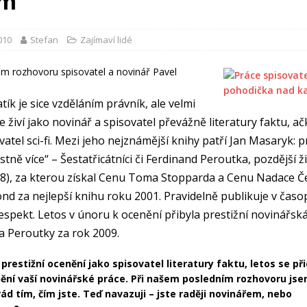
em
2010
Stefan
Zajímaví lidé
em rozhovoru spisovatel a novinář Pavel
tík je sice vzděláním právník, ale velmi
 živí jako novinář a spisovatel převážně literatury faktu, ačk
vatel sci-fi. Mezi jeho nejznámější knihy patří Jan Masaryk: p
stně více“ – Šestatřicátníci či Ferdinand Peroutka, pozdější ž
8), za kterou získal Cenu Toma Stopparda a Cenu Nadace Č
fond za nejlepší knihu roku 2001. Pravidelně publikuje v časo
espekt. Letos v únoru k ocenění přibyla prestižní novinářsk
a Peroutky za rok 2009.
 prestižní ocenění jako spisovatel literatury faktu, letos se při
ění vaší novinářské práce. Při našem posledním rozhovoru jse
 rád tím, čím jste. Teď navazuji – jste raději novinářem, nebo