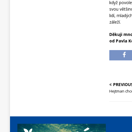
když povole
svou většin
lidí, mladý
záleží.
Děkuji mno
od Pavla K
PREVIOU
Hejtman chce