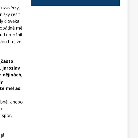
 uzávěrky,
ížky řešit
dy člověka
aždopádně mě
sud umožnil
áru tím, že
(často
 Jaroslav
 dějinách,
dy
te měl asi
odobně, anebo
ho
 spor,
 já