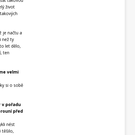
psát takovou
lý život
 takových
ž je načtu a
 než ty
o let dělo,
, ten
sme velmi
lky si o sobě
y v pořadu
erouní před
kli nést
těšilo,