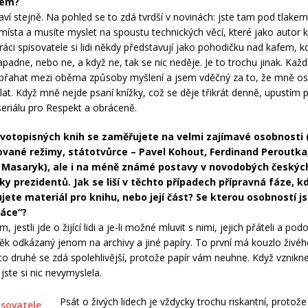
lem?
ví stejně. Na pohled se to zdá tvrdší v novinách: jste tam pod tlakem
ísta a musíte myslet na spoustu technických věcí, které jako autor kn
ráci spisovatele si lidi někdy představují jako pohodičku nad kafem, k
padne, nebo ne, a když ne, tak se nic neděje. Je to trochu jinak. K
epřahat mezi oběma způsoby myšlení a jsem vděčný za to, že mně o
ělat. Když mně nejde psaní knížky, což se děje třikrát denně, upustím p
seriálu pro Respekt a obráceně.
životopisných knih se zaměřujete na velmi zajímavé osobnosti 
vané režimy, státotvůrce – Pavel Kohout, Ferdinand Peroutka,
n Masaryk), ale i na méně známé postavy v novodobých českých
ky prezidentů. Jak se liší v těchto případech přípravná fáze, k
ete materiál pro knihu, nebo její část? Se kterou osobností js
ráce“?
m, jestli jde o žijící lidi a je-li možné mluvit s nimi, jejich přáteli a p
lověk odkázaný jenom na archivy a jiné papíry. To první má kouzlo živé
to druhé se zdá spolehlivější, protože papír vám neuhne. Když vznikne
 jste si nic nevymyslela.
Psát o živých lidech je vždycky trochu riskantní, protože