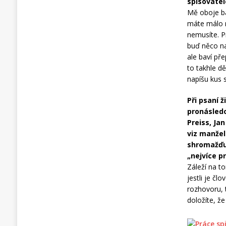
spisovate
Mě oboje ba
máte málo m
nemusíte. P
buď něco na
ale baví př
to takhle d
napíšu kus 
Při psaní 
pronásledo
Preiss, Ja
viz manžel
shromažďuj
„nejvíce p
Záleží na to
jestli je č
rozhovoru, 
doložíte, že