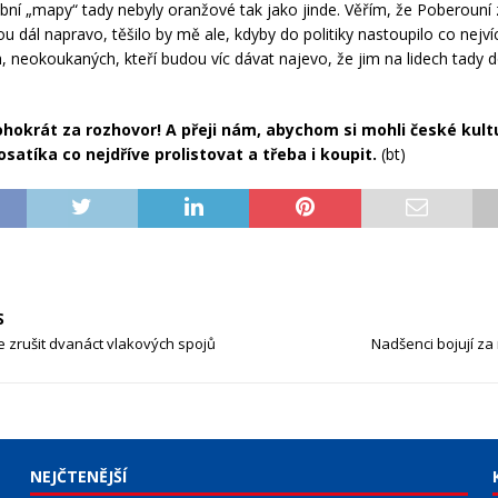
bní „mapy“ tady nebyly oranžové tak jako jinde. Věřím, že Poberouní
ou dál napravo, těšilo by mě ale, kdyby do politiky nastoupilo co nejv
ch, neokoukaných, kteří budou víc dávat najevo, že jim na lidech tady
hokrát za rozhovor! A přeji nám, abychom si mohli české kultu
osatíka co nejdříve prolistovat a třeba i koupit.
(bt)
S
 zrušit dvanáct vlakových spojů
Nadšenci bojují za 
NEJČTENĚJŠÍ