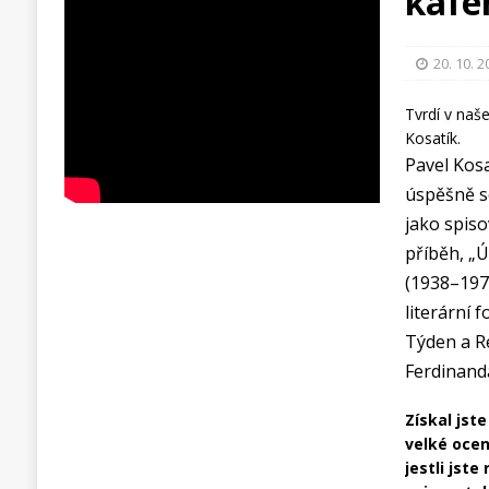
kaf
20. 10. 
Tvrdí v naš
Kosatík.
Pavel Kosa
úspěšně se
jako spiso
příběh, „Ú
(1938–197
literární 
Týden a R
Ferdinand
Získal jste
velké ocen
jestli jste