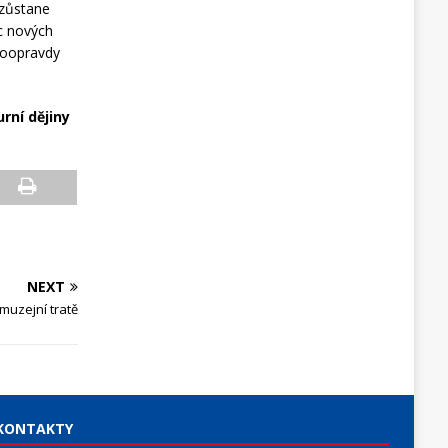
 zůstane
íc nových
 doopravdy
rní dějiny
NEXT
muzejní tratě
KONTAKTY