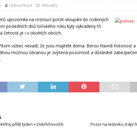
6
Liběna Nová
Aktuality
etů upozornila na rostoucí počet vloupání do rodinných
 posledních dnů loňského roku byly vykradeny tři
 četnost je i v okolních obcích.
itom vůbec nevadí, že jsou majitelé doma. Berou hlavně hotovost a 
edinou možnou obranou je zvýšená pozornost a důsledné zabezpečen
.
S
ktřiny příští týden v Dobřichovicích
Pozor na ledovku, trápí ř
h