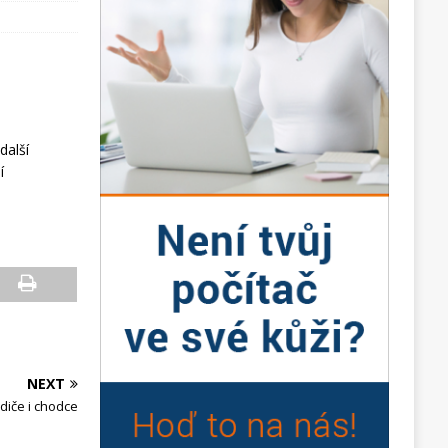
další
í
NEXT
idiče i chodce