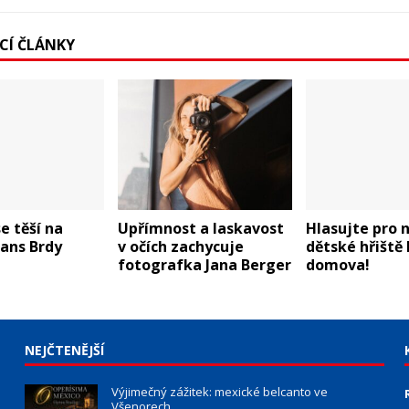
ÍCÍ ČLÁNKY
se těší na
Upřímnost a laskavost
Hlasujte pro 
rans Brdy
v očích zachycuje
dětské hřiště 
fotografka Jana Berger
domova!
NEJČTENĚJŠÍ
Výjimečný zážitek: mexické belcanto ve
Všenorech