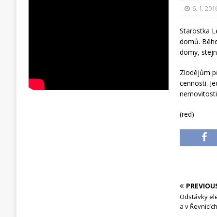
6. 1. 201
Starostka L
domů. Během
domy, stejná
Zlodějům př
cennosti. J
nemovitosti
(red)
PREVIOU
Odstávky ele
a v Řevnicíc