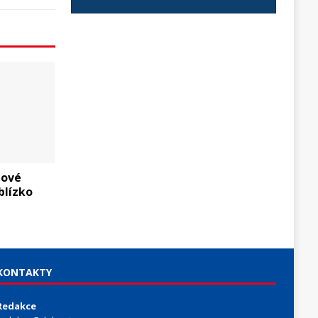
nové
blízko
KONTAKTY
Redakce