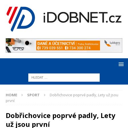
HOME
SPORT
Dobřichovice poprvé padly, Lety už jsou
první
Dobřichovice poprvé padly, Lety
už jsou první