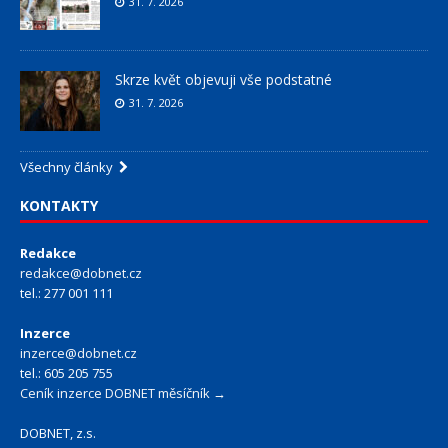
31. 7. 2026
Skrze květ objevuji vše podstatné
31. 7. 2026
Všechny články
KONTAKTY
Redakce
redakce@dobnet.cz
tel.: 277 001 111
Inzerce
inzerce@dobnet.cz
tel.: 605 205 755
Ceník inzerce DOBNET měsíčník →
DOBNET, z.s.