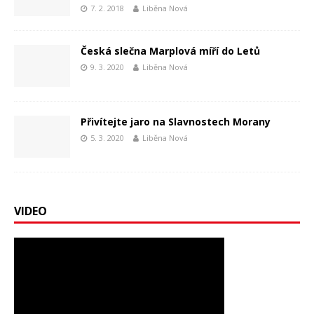
7. 2. 2018
Liběna Nová
Česká slečna Marplová míří do Letů
9. 3. 2020
Liběna Nová
Přivítejte jaro na Slavnostech Morany
5. 3. 2020
Liběna Nová
VIDEO