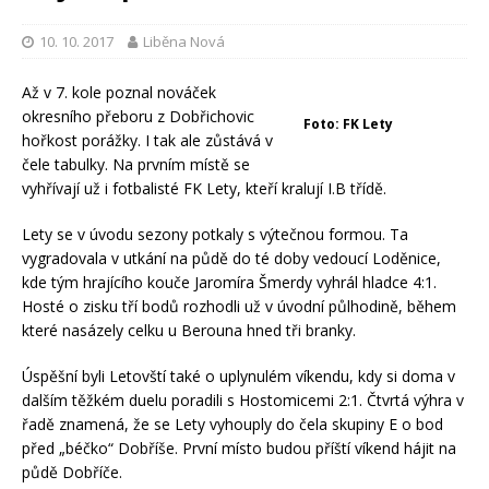
10. 10. 2017
Liběna Nová
Až v 7. kole poznal nováček
okresního přeboru z Dobřichovic
Foto: FK Lety
hořkost porážky. I tak ale zůstává v
čele tabulky. Na prvním místě se
vyhřívají už i fotbalisté FK Lety, kteří kralují I.B třídě.
Lety se v úvodu sezony potkaly s výtečnou formou. Ta
vygradovala v utkání na půdě do té doby vedoucí Loděnice,
kde tým hrajícího kouče Jaromíra Šmerdy vyhrál hladce 4:1.
Hosté o zisku tří bodů rozhodli už v úvodní půlhodině, během
které nasázely celku u Berouna hned tři branky.
Úspěšní byli Letovští také o uplynulém víkendu, kdy si doma v
dalším těžkém duelu poradili s Hostomicemi 2:1. Čtvrtá výhra v
řadě znamená, že se Lety vyhouply do čela skupiny E o bod
před „béčko“ Dobříše. První místo budou příští víkend hájit na
půdě Dobříče.