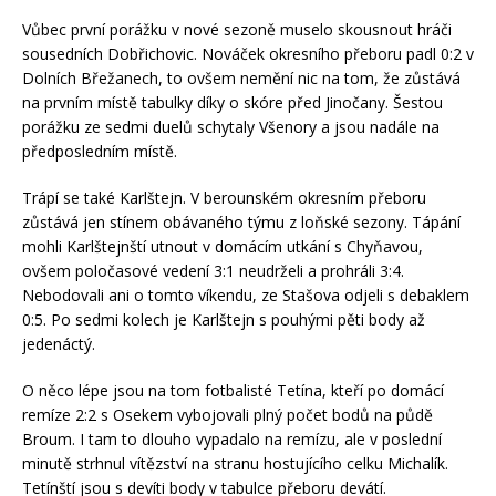
Vůbec první porážku v nové sezoně muselo skousnout hráči
sousedních Dobřichovic. Nováček okresního přeboru padl 0:2 v
Dolních Břežanech, to ovšem nemění nic na tom, že zůstává
na prvním místě tabulky díky o skóre před Jinočany. Šestou
porážku ze sedmi duelů schytaly Všenory a jsou nadále na
předposledním místě.
Trápí se také Karlštejn. V berounském okresním přeboru
zůstává jen stínem obávaného týmu z loňské sezony. Tápání
mohli Karlštejnští utnout v domácím utkání s Chyňavou,
ovšem poločasové vedení 3:1 neudrželi a prohráli 3:4.
Nebodovali ani o tomto víkendu, ze Stašova odjeli s debaklem
0:5. Po sedmi kolech je Karlštejn s pouhými pěti body až
jedenáctý.
O něco lépe jsou na tom fotbalisté Tetína, kteří po domácí
remíze 2:2 s Osekem vybojovali plný počet bodů na půdě
Broum. I tam to dlouho vypadalo na remízu, ale v poslední
minutě strhnul vítězství na stranu hostujícího celku Michalík.
Tetínští jsou s devíti body v tabulce přeboru devátí.