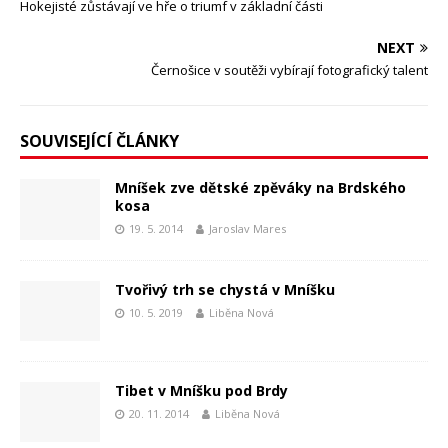
Hokejisté zůstávají ve hře o triumf v základní části
NEXT
Černošice v soutěži vybírají fotografický talent
SOUVISEJÍCÍ ČLÁNKY
Mníšek zve dětské zpěváky na Brdského
kosa
19. 5. 2014
Jaroslav Mares
Tvořivý trh se chystá v Mníšku
10. 5. 2019
Liběna Nová
Tibet v Mníšku pod Brdy
20. 11. 2014
Liběna Nová