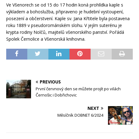
Ve Všenorech se od 15 do 17 hodin koná prohlídka kaple s
výkladem a bohoslužba, připraveno je hudební vystoupení,
posezení a občerstvení. Kaple sv. Jana Křtitele byla postavena
roku 1889 v pseudorománském slohu. V jejím suterénu je
krypta rodiny Nolčů, majitelů všenorského panství. Pořádá
Spolek Černolice a Všenorská knihovna.
PREVIOUS
První červnový den se můžete projít po vilách
Černošic i Dobřichovic
NEXT
Měsíčník DOBNET 6/2024