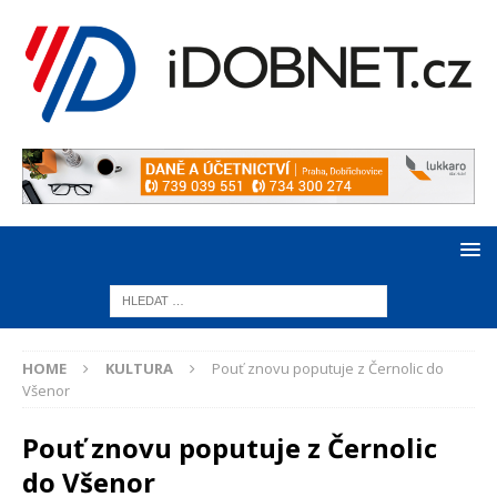
HOME
KULTURA
Pouť znovu poputuje z Černolic do
Všenor
Pouť znovu poputuje z Černolic
do Všenor