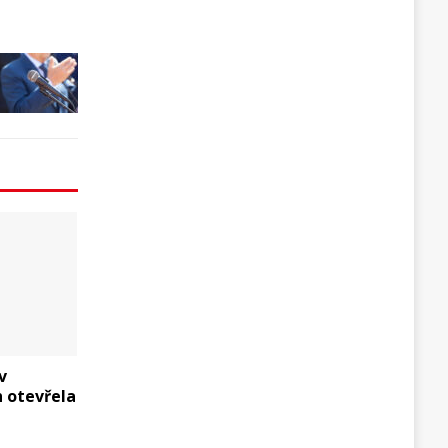
v
h otevřela