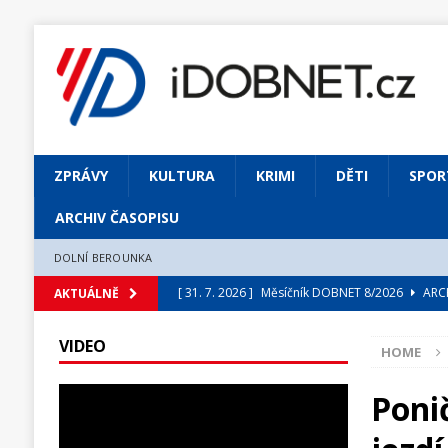
ZPRÁVY
KULTURA
KRIMI
DĚTI
SPOR
ARCHIV ČASOPISU
DOLNÍ BEROUNKA
[ 31. 7. 2026 ]
Měsíčník DOBNET 8/2026
ARCH
AKTUÁLNĚ
[ 31. 7. 2026 ]
Skrze květ objevuji vše podstatn
VIDEO
HOME
[ 31. 7. 2026 ]
Jednou Slavoj, vždycky Slavoj!
[ 31. 7. 2026 ]
Zámek Liteň rozezní hvězdně o
Poni
[ 5. 8. 2026 ]
Výjimečný zážitek: mexické belca