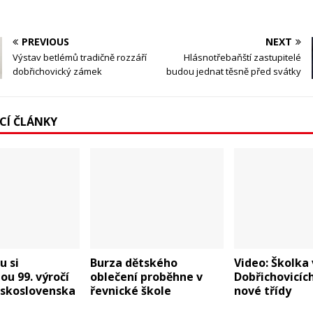
PREVIOUS
NEXT
Výstav betlémů tradičně rozzáří
Hlásnotřebaňští zastupitelé
dobřichovický zámek
budou jednat těsně před svátky
ÍCÍ ČLÁNKY
u si
Burza dětského
Video: Školka 
u 99. výročí
oblečení proběhne v
Dobřichovicíc
eskoslovenska
řevnické škole
nové třídy