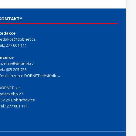
KONTAKTY
Redakce
redakce@dobnet.cz
tel.: 277 001 111
Inzerce
inzerce@dobnet.cz
tel.: 605 205 755
Ceník inzerce DOBNET měsíčník →
DOBNET, z.s.
Palackého 27
252 29 Dobřichovice
Tel.: 277 001 111