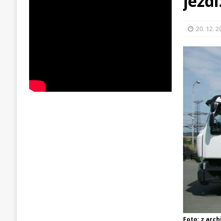
jezdí
20. 12. 
Foto: z arc