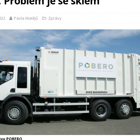
. Problém je se sklem
2022
Pavla Matějů
Zprávy
hivu POBERO