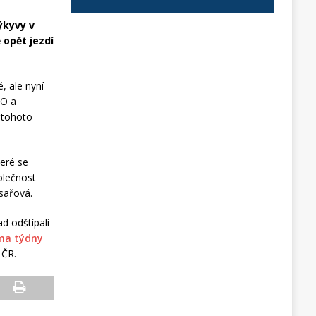
ýkyvy v
 opět jezdí
, ale nyní
RO a
 tohoto
teré se
olečnost
sařová.
d odštípali
ma týdny
 ČR.