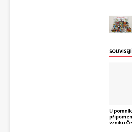
SOUVISEJ
U pomník
připomeno
vzniku Č