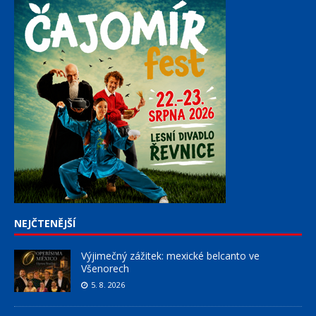
NEJČTENĚJŠÍ
Výjimečný zážitek: mexické belcanto ve
Všenorech
5. 8. 2026