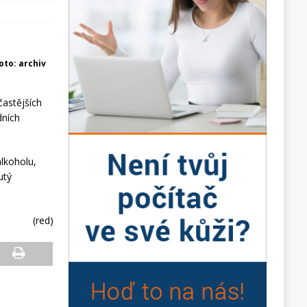
foto: archiv
častějších
dních
alkoholu,
utý
(red)