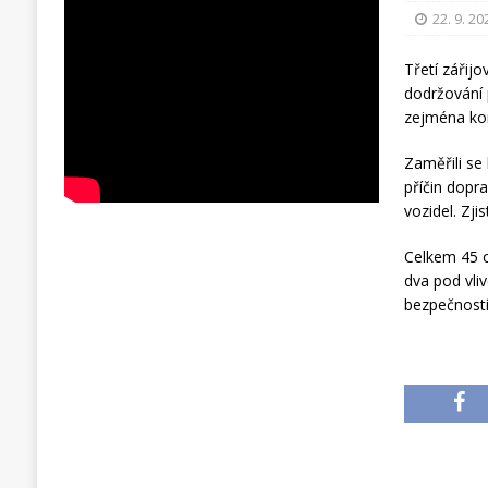
22. 9. 20
Třetí zářijo
dodržování 
zejména kont
Zaměřili se 
příčin dopr
vozidel. Zji
Celkem 45 o
dva pod vli
bezpečností