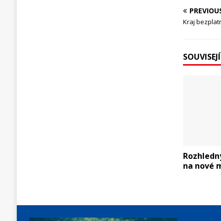
PREVIOU
Kraj bezplat
SOUVISEJ
Rozhledny
na nové 