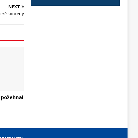
NEXT
teré koncerty
 požehnal
m