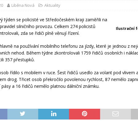
20
Liběna Nová
Aktuality
vý týden se policisté ve Středočeském kraji zaměřili na
pravidel silničního provozu. Celkem 274 policistů
Ilustrační 
rolovali, zda se řidiči plně věnují řízení.
hlavně na používání mobilního telefonu za jízdy, které je jednou z nej
avních nehod. Během týdne zkontrolovali 1759 řidičů osobních i nákla
stili 357 přestupků.
sob řídilo s mobilem v ruce. Šest řidičů usedlo za volant pod vlivem 
vem drog. Třicet osob překročilo povolenou rychlost, 87 nemělo zapn
 pásy a 16 řidičů nemělo platnou dálniční známku.