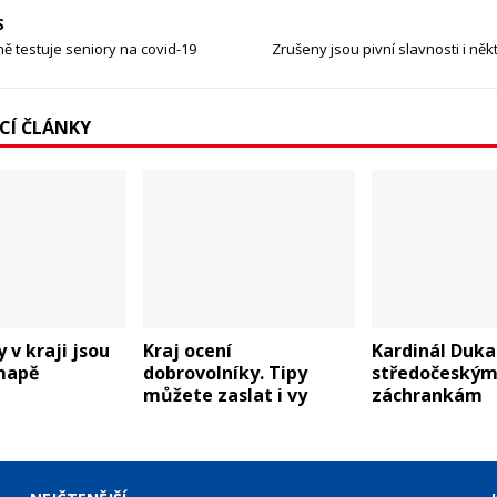
S
ně testuje seniory na covid-19
Zrušeny jsou pivní slavnosti i něk
ÍCÍ ČLÁNKY
 v kraji jsou
Kraj ocení
Kardinál Duka
mapě
dobrovolníky. Tipy
středočeský
můžete zaslat i vy
záchrankám