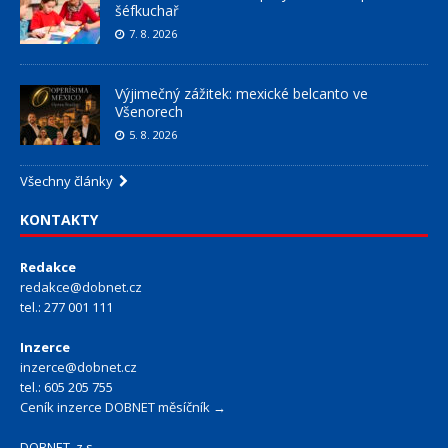
šéfkuchař
7. 8. 2026
Výjimečný zážitek: mexické belcanto ve
Všenorech
5. 8. 2026
Všechny články
KONTAKTY
Redakce
redakce@dobnet.cz
tel.: 277 001 111
Inzerce
inzerce@dobnet.cz
tel.: 605 205 755
Ceník inzerce DOBNET měsíčník →
DOBNET, z.s.