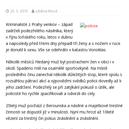
25. 5. 2015
Liběna Nová
Kriminalisté z Prahy venkov – západ
zadrželi podezřelého násilníka, který
v říjnu loňského roku, letos v dubnu
a naposledy před třemi dny přepadl tři ženy a s nožem v ruce
je donutil k sexu. Vše se odehrálo v katastru Vonoklas.
Několik měsíců hledaný muž byl postrachem žen v obci i v
okolí. Spadeno měl na osamělé sportovkyně. Na místě
posledního činu zanechal několik důležitých stop, které spolu s
rozsáhlou pátrací akcí a výpověďmi svědků policii dovedly až k
jeho zadržení. Podezřelý se při zatýkání pokusil o útěk, ale
policisté ho rychle zpacifikovali a odvezli do cely.
25letý muž pochází z Berounska a násilné a majetkové trestné
činnosti se dopustil již v minulosti. Nyní mu hrozí až 10leté
vězení za trestný čin pokus znásilnění a znásilnění.