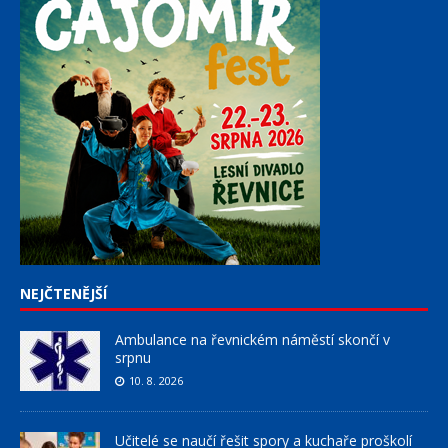
NEJČTENĚJŠÍ
Ambulance na řevnickém náměstí skončí v
srpnu
10. 8. 2026
Učitelé se naučí řešit spory a kuchaře proškolí