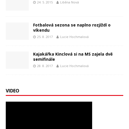
24. 5. 2015
Liběna Nová
Fotbalová sezona se naplno rozjíždí o
víkendu
25. 8. 2017
Lucie Hochmalová
Kajakářka Kinclová si na MS zajela dvě
semifinále
28. 8. 2017
Lucie Hochmalová
VIDEO