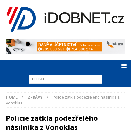
HOME
ZPRÁVY
Policie zatkla podezřelého násilníka z
Vonoklas
Policie zatkla podezřelého
násilníka z Vonoklas