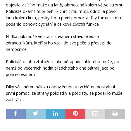
objevila visícího muže na laně, obmotané kolem větve stromu.
Policisté okamžitě přiběhli k chrčícímu muži, odřízli a povolili
lano kolem krku, poskytli mu první pomoc a díky tomu se mu
podařilo obnovit dýchání a celkově životní funkce.
Hlídka pak muže ve stabilizovaném stavu předala
zdravotníkům, kteří si ho vzali do své péče a převezli do
nemocnice.
Policisté osobu ztotožnili jako pětapadesátiletého muže, po
němž od večerních hodin předchozího dne pátrali jako po
pohřešovaném.
Díky včasnému nálezu osoby ženou a rychlému poskytnutí
první pomoci ze strany policistky a policisty, se podařilo muže
zachránit.