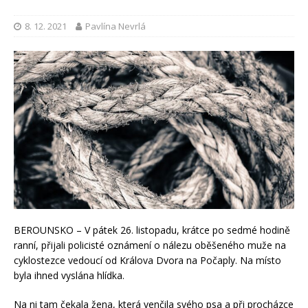
8. 12. 2021
Pavlína Nevrlá
BEROUNSKO – V pátek 26. listopadu, krátce po sedmé hodině
ranní, přijali policisté oznámení o nálezu oběšeného muže na
cyklostezce vedoucí od Králova Dvora na Počaply. Na místo
byla ihned vyslána hlídka.
Na ni tam čekala žena, která venčila svého psa a při procházce