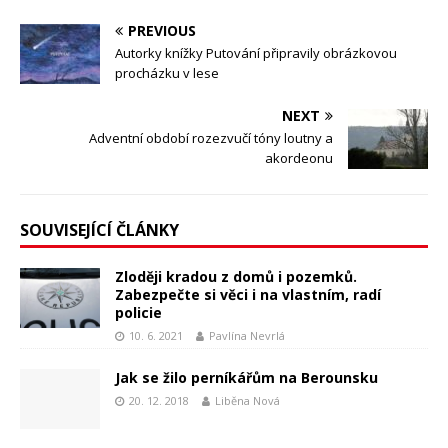
PREVIOUS
Autorky knížky Putování připravily obrázkovou
procházku v lese
NEXT
Adventní období rozezvučí tóny loutny a
akordeonu
SOUVISEJÍCÍ ČLÁNKY
Zloději kradou z domů i pozemků.
Zabezpečte si věci i na vlastním, radí
policie
10. 6. 2021
Pavlína Nevrlá
Jak se žilo perníkářům na Berounsku
20. 12. 2018
Liběna Nová