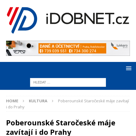
HOME
KULTURA
Poberounské Staročeské máje zavítají
i do Prahy
Poberounské Staročeské máje
zavítají i do Prahy