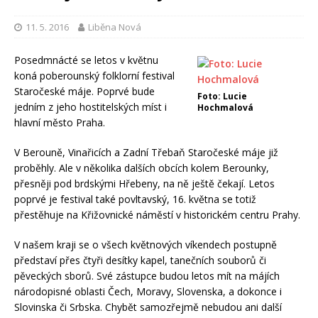
11. 5. 2016
Liběna Nová
Posedmnácté se letos v květnu
koná poberounský folklorní festival
Staročeské máje. Poprvé bude
Foto: Lucie
jedním z jeho hostitelských míst i
Hochmalová
hlavní město Praha.
V Berouně, Vinařicích a Zadní Třebaň Staročeské máje již
proběhly. Ale v několika dalších obcích kolem Berounky,
přesněji pod brdskými Hřebeny, na ně ještě čekají. Letos
poprvé je festival také povltavský, 16. května se totiž
přestěhuje na Křižovnické náměstí v historickém centru Prahy.
V našem kraji se o všech květnových víkendech postupně
představí přes čtyři desítky kapel, tanečních souborů či
pěveckých sborů. Své zástupce budou letos mít na májích
národopisné oblasti Čech, Moravy, Slovenska, a dokonce i
Slovinska či Srbska. Chybět samozřejmě nebudou ani další