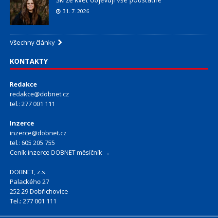
31. 7. 2026
Všechny články
KONTAKTY
Redakce
redakce@dobnet.cz
tel.: 277 001 111
Inzerce
inzerce@dobnet.cz
tel.: 605 205 755
Ceník inzerce DOBNET měsíčník →
DOBNET, z.s.
Palackého 27
252 29 Dobřichovice
Tel.: 277 001 111