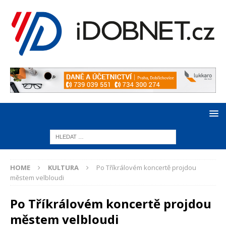
HOME
KULTURA
Po Tříkrálovém koncertě projdou
městem velbloudi
Po Tříkrálovém koncertě projdou
městem velbloudi