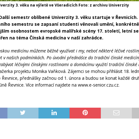
verzity 3. věku na výletě ve Všeradicích Foto: z archivu Univerzity
Další semestr oblíbené Univerzity 3. věku startuje v Řevnicích
ního semestru se zapsaní studenti věnovali umění, konkrétn
jším osobnostem evropské malířské scény 17. století, letní s
řen na téma Čínská medicína v naší zahrádce.
ínskou medicínu můžeme běžně využívat i my, neboť některé léčivé rostl
at v našich podmínkách. Po úvodní přednášce do tradiční čínské medicí
abývat léčivými čínskými rostlinami a domácímu využití tradiční čínské 
žerka projektu Monika Vaňková. Zájemci se mohou přihlásit 18. ledn
ě Řevnice, přednášky začnou od 1. února a budou se konat každé druh
Kině Řevnice. Více informací najdete na www.e-senior.czu.cz.