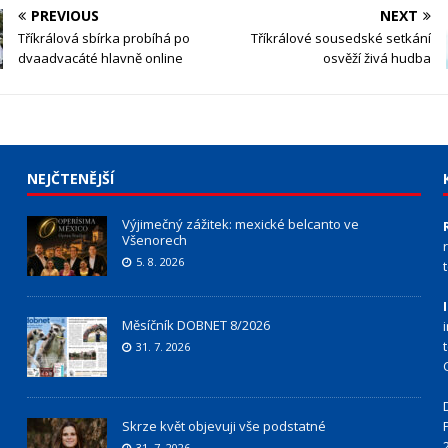
PREVIOUS
NEXT
Tříkrálová sbírka probíhá po
Tříkrálové sousedské setkání
dvaadvacáté hlavně online
osvěží živá hudba
NEJČTENĚJŠÍ
Výjimečný zážitek: mexické belcanto ve
Všenorech
5. 8. 2026
Měsíčník DOBNET 8/2026
31. 7. 2026
Skrze květ objevuji vše podstatné
31. 7. 2026