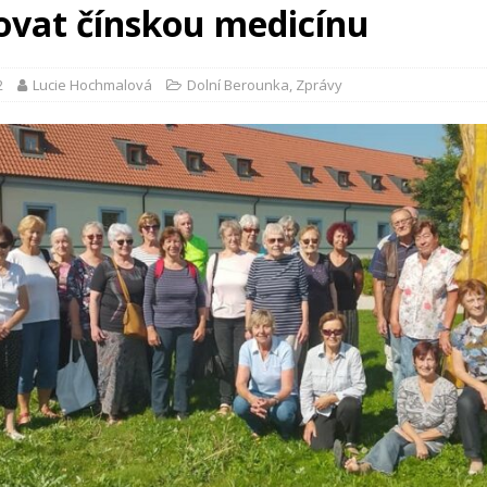
ovat čínskou medicínu
2
Lucie Hochmalová
Dolní Berounka
,
Zprávy