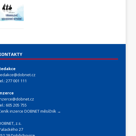
KONTAKTY
Redakce
redakce@dobnet.cz
tel.: 277 001 111
Inzerce
inzerce@dobnet.cz
tel.: 605 205 755
Ceník inzerce DOBNET měsíčník →
DOBNET, z.s.
Palackého 27
252 29 Dobřichovice