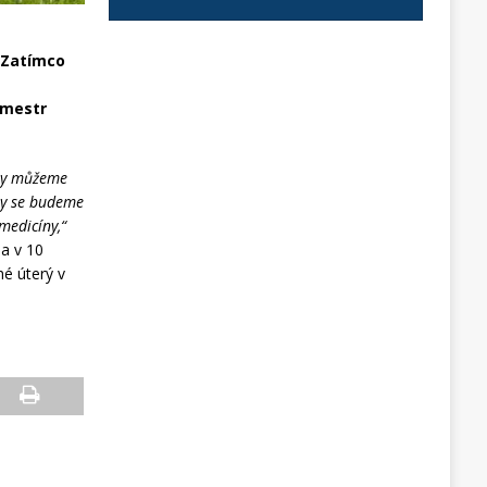
. Zatímco
ě
emestr
iny můžeme
ny se budeme
medicíny,“
a v 10
é úterý v