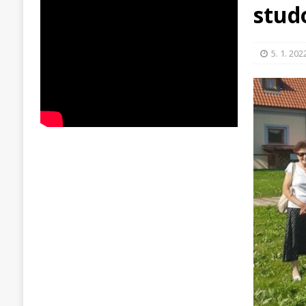
stud
5. 1. 202