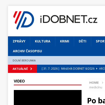
ZPRÁVY
KULTURA
KRIMI
DĚTI
SPOR
ARCHIV ČASOPISU
DOLNÍ BEROUNKA
[ 31. 7. 2026 ]
Měsíčník DOBNET 8/2026
ARCH
AKTUÁLNĚ
[ 31. 7. 2026 ]
Skrze květ objevuji vše podstatn
VIDEO
HOME
[ 31. 7. 2026 ]
Jednou Slavoj, vždycky Slavoj!
medicínu
[ 31. 7. 2026 ]
Zámek Liteň rozezní hvězdně o
Po b
[ 5. 8. 2026 ]
Výjimečný zážitek: mexické belca