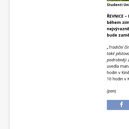
Studenti Uni
ŘEVNICE – 
během zim
nejvýrazně
bude zamě
„Tradiční č
také pěstov
podrobněji z
uvedla mana
hodin v Kin
10 hodin v 
(pan)