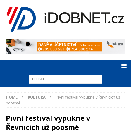
HOME
KULTURA
Pivní festival vypukne v Řevnicích už
poosmé
Pivní festival vypukne v
Řevnicích už poosmé