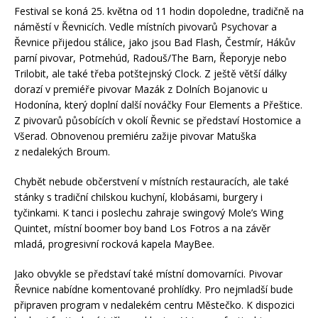
Festival se koná 25. května od 11 hodin dopoledne, tradičně na
náměstí v Řevnicích. Vedle místních pivovarů Psychovar a
Řevnice přijedou stálice, jako jsou Bad Flash, Čestmír, Hákův
parní pivovar, Potmehúd, Radouš/The Barn, Řeporyje nebo
Trilobit, ale také třeba potštejnský Clock. Z ještě větší dálky
dorazí v premiéře pivovar Mazák z Dolních Bojanovic u
Hodonína, který doplní další nováčky Four Elements a Přeštice.
Z pivovarů působících v okolí Řevnic se představí Hostomice a
Všerad. Obnovenou premiéru zažije pivovar Matuška
z nedalekých Broum.
Chybět nebude občerstvení v místních restauracích, ale také
stánky s tradiční chilskou kuchyní, klobásami, burgery i
tyčinkami. K tanci i poslechu zahraje swingový Mole’s Wing
Quintet, místní boomer boy band Los Fotros a na závěr
mladá, progresivní rocková kapela MayBee.
Jako obvykle se představí také místní domovarníci. Pivovar
Řevnice nabídne komentované prohlídky. Pro nejmladší bude
připraven program v nedalekém centru Městečko. K dispozici