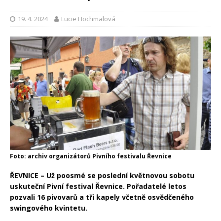
19. 4. 2024
Lucie Hochmalová
Foto: archiv organizátorů Pivního festivalu Řevnice
ŘEVNICE – Už poosmé se poslední květnovou sobotu
uskuteční Pivní festival Řevnice. Pořadatelé letos
pozvali 16 pivovarů a tři kapely včetně osvědčeného
swingového kvintetu.